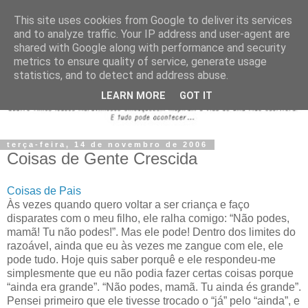
This site uses cookies from Google to deliver its services
and to analyze traffic. Your IP address and user-agent are
shared with Google along with performance and security
metrics to ensure quality of service, generate usage
statistics, and to detect and address abuse.
LEARN MORE
GOT IT
terça-feira, 14 de novembro de 2006
Coisas de Gente Crescida
Coisas de Pais
Às vezes quando quero voltar a ser criança e faço
disparates com o meu filho, ele ralha comigo: “Não podes,
mamã! Tu não podes!”. Mas ele pode! Dentro dos limites do
razoável, ainda que eu às vezes me zangue com ele, ele
pode tudo. Hoje quis saber porquê e ele respondeu-me
simplesmente que eu não podia fazer certas coisas porque
“ainda era grande”. “Não podes, mamã. Tu ainda és grande”.
Pensei primeiro que ele tivesse trocado o “já” pelo “ainda”, e