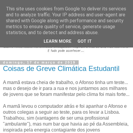
This site uses cookies from Google to deliver its services
and to analyze traffic. Your IP address and user-agent are
shared with Google along with performance and security
metrics to ensure quality of service, generate usage
statistics, and to detect and address abuse.
LEARN MORE
GOT IT
domingo, 17 de março de 2019
Coisas de Greve Climática Estudantil
A mamã estava cheia de trabalho, o Afonso tinha um teste...
mas o desejo de ir para a rua e nos juntarmos aos milhares
de jovens que se foram manifestar pelo clima foi mais forte...
A mamã levou o computador atrás e foi apanhar o Afonso e
outros colegas a seguir ao teste, para os levar a Lisboa.
Trabalhou, sim (vantagens de ser uma profissional
"ambulante"), mas num bar que havia ao pé da Assembleia,
inspirada pela energia contagiante dos jovens