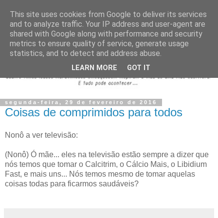
This site uses cookies from Google to deliver its services
and to analyze traffic. Your IP address and user-agent are
shared with Google along with performance and security
metrics to ensure quality of service, generate usage
statistics, and to detect and address abuse.
LEARN MORE
GOT IT
segunda-feira, 29 de fevereiro de 2016
Coisas de comprimidos para todos
Nonô a ver televisão:
(Nonô) Ó mãe... eles na televisão estão sempre a dizer que
nós temos que tomar o Calcitrim, o Cálcio Mais, o Libidium
Fast, e mais uns... Nós temos mesmo de tomar aquelas
coisas todas para ficarmos saudáveis?