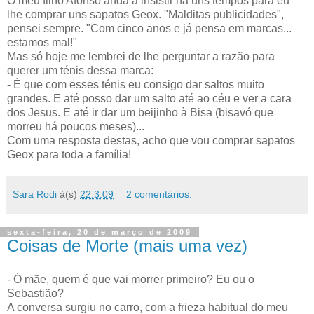
O meu filho Afonso anda a insistir há uns tempos para eu
lhe comprar uns sapatos Geox. "Malditas publicidades",
pensei sempre. "Com cinco anos e já pensa em marcas...
estamos mal!"
Mas só hoje me lembrei de lhe perguntar a razão para
querer um ténis dessa marca:
- É que com esses ténis eu consigo dar saltos muito
grandes. E até posso dar um salto até ao céu e ver a cara
dos Jesus. E até ir dar um beijinho à Bisa (bisavó que
morreu há poucos meses)...
Com uma resposta destas, acho que vou comprar sapatos
Geox para toda a família!
Sara Rodi
à(s)
22.3.09
2 comentários:
sexta-feira, 20 de março de 2009
Coisas de Morte (mais uma vez)
- Ó mãe, quem é que vai morrer primeiro? Eu ou o
Sebastião?
A conversa surgiu no carro, com a frieza habitual do meu