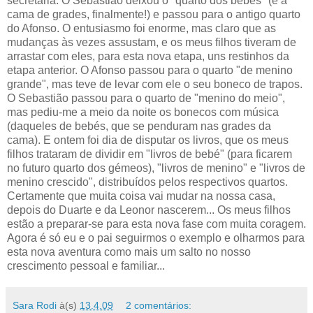
secretária. O Sebastião deixou o "quarto dos bebés" (e a
cama de grades, finalmente!) e passou para o antigo quarto
do Afonso. O entusiasmo foi enorme, mas claro que as
mudanças às vezes assustam, e os meus filhos tiveram de
arrastar com eles, para esta nova etapa, uns restinhos da
etapa anterior. O Afonso passou para o quarto "de menino
grande", mas teve de levar com ele o seu boneco de trapos.
O Sebastião passou para o quarto de "menino do meio",
mas pediu-me a meio da noite os bonecos com música
(daqueles de bebés, que se penduram nas grades da
cama). E ontem foi dia de disputar os livros, que os meus
filhos trataram de dividir em "livros de bebé" (para ficarem
no futuro quarto dos gémeos), "livros de menino" e "livros de
menino crescido", distribuídos pelos respectivos quartos.
Certamente que muita coisa vai mudar na nossa casa,
depois do Duarte e da Leonor nascerem... Os meus filhos
estão a preparar-se para esta nova fase com muita coragem.
Agora é só eu e o pai seguirmos o exemplo e olharmos para
esta nova aventura como mais um salto no nosso
crescimento pessoal e familiar...
Sara Rodi
à(s)
13.4.09
2 comentários: