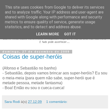
This site uses cookies from Google to deliver its services
and to analyze traffic. Your IP address and user-agent are
shared with Google along with performance and security
metrics to ensure quality of service, generate usage
statistics, and to detect and address abuse.
LEARN MORE
GOT IT
domingo, 27 de dezembro de 2009
Coisas de super-heróis
(Afonso e Sebastião no banho)
- Sebastião, depois vamos brincar aos super-heróis? Eu sou
o meia-meia (para quem não sabe, super-herói que é
metade pessoa, metade fantasma)
- Boa! Então eu sou o cueca-cueca!
Sara Rodi
à(s)
27.12.09
1 comentário: