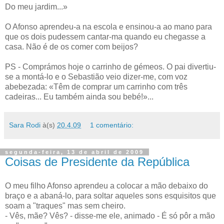
Do meu jardim...»
O Afonso aprendeu-a na escola e ensinou-a ao mano para
que os dois pudessem cantar-ma quando eu chegasse a
casa. Não é de os comer com beijos?
PS - Comprámos hoje o carrinho de gémeos. O pai divertiu-
se a montá-lo e o Sebastião veio dizer-me, com voz
abebezada: «Têm de comprar um carrinho com três
cadeiras... Eu também ainda sou bebé!»...
Sara Rodi
à(s)
20.4.09
1 comentário:
segunda-feira, 13 de abril de 2009
Coisas de Presidente da República
O meu filho Afonso aprendeu a colocar a mão debaixo do
braço e a abaná-lo, para soltar aqueles sons esquisitos que
soam a "traques" mas sem cheiro.
- Vês, mãe? Vês? - disse-me ele, animado - É só pôr a mão