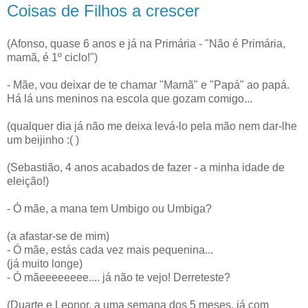
Coisas de Filhos a crescer
(Afonso, quase 6 anos e já na Primária - "Não é Primária,
mamã, é 1º ciclo!")
- Mãe, vou deixar de te chamar "Mamã" e "Papá" ao papá.
Há lá uns meninos na escola que gozam comigo...
(qualquer dia já não me deixa levá-lo pela mão nem dar-lhe
um beijinho :( )
(Sebastião, 4 anos acabados de fazer - a minha idade de
eleição!)
- Ó mãe, a mana tem Umbigo ou Umbiga?
(a afastar-se de mim)
- Ó mãe, estás cada vez mais pequenina...
(já muito longe)
- Ó mãeeeeeeee.... já não te vejo! Derreteste?
(Duarte e Leonor, a uma semana dos 5 meses, já com