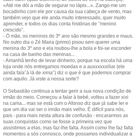
«Até me dói a mão de segurar no lápis...». Zango-me um
bocadinho com ele por causa da sua cabeça de vento, mas
também vejo que ele anda muito interessado, quer muito
aprender, e todos os dias conta histórias de "menino
crescido".
- Ó mãe, os meninos do 3º ano são mesmo grandes e maus.
No outro dia o Zé Maria (primo) pisou sem querer uma
menina do 3º ano e ela roubou-lhe a bola e foi-se esconder
na casa de banho das meninas...
- Amanhã tenho de levar dinheiro, porque na escola há uma
loja onde nós entregamos moedas e a auxxxxxxiliar (ele
ainda fala"à lá de xima") diz o que é que podemos comprar
com aquilo. Já viste a nossa sorte?
O Sebastião continua a tentar gerir a sua nova condição de
irmão do meio. Começou a falar à bebé, voltou a fazer xixi
na cama... mas se está com o Afonso diz que já sabe ler e
que um dia vai ser o irmão mais velho. É difícil para nós,
pais - para mais nesta altura de confusão - encararmos as
suas conquistas como se fosse a primeira vez que
assistimos a elas, mas faz-lhe falta. Assim como lhe faz falta
momentos a sós connosco, onde possamos individualizar a