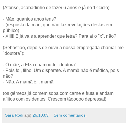
(Afonso, acabadinho de fazer 6 anos e já no 1º ciclo):
- Mãe, quantos anos tens?
- (resposta da mãe, que não faz revelações destas em
público)
- Xiiii! E já vais a aprender que letra? Para aí o "x", não?
(Sebastião, depois de ouvir a nossa empregada chamar-me
"doutora"):
- Ó mãe, a Elza chamou-te "doutora".
- Pois foi, filho. Um disparate. A mamã não é médica, pois
não?
- Não. A mamã é... mamã.
(os gémeos já comem sopa com carne e fruta e andam
aflitos com os dentes. Crescem tãooooo depressa!)
Sara Rodi
à(s)
26.10.09
Sem comentários: