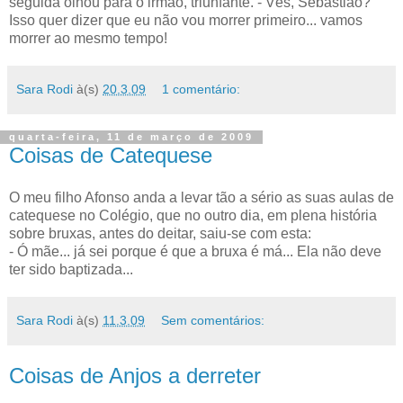
seguida olhou para o irmão, triunfante. - Vês, Sebastião?
Isso quer dizer que eu não vou morrer primeiro... vamos
morrer ao mesmo tempo!
Sara Rodi
à(s)
20.3.09
1 comentário:
quarta-feira, 11 de março de 2009
Coisas de Catequese
O meu filho Afonso anda a levar tão a sério as suas aulas de
catequese no Colégio, que no outro dia, em plena história
sobre bruxas, antes do deitar, saiu-se com esta:
- Ó mãe... já sei porque é que a bruxa é má... Ela não deve
ter sido baptizada...
Sara Rodi
à(s)
11.3.09
Sem comentários:
Coisas de Anjos a derreter