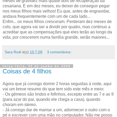
meses de gravidez mais quase dois de recuperação da
cesariana. E em dez meses, eu deixei de conseguir pegar
nos meus filhos mais velhos! Eu que, antes de engravidar,
andava frequentemente com um de cada lado...
Enfim... os meus filhos cresceram. Perderam dez meses de
colo, que agora vai ser a dividir por quatro, mas continuo a
acreditar que as compensações que eles terão ao longo da
vida, por crescerem numa família grande, serão maiores...
Sara Rodi
à(s)
10.7.09
3 comentários:
terça-feira, 30 de junho de 2009
Coisas de 4 filhos
Agora que já consigo dormir 2 horas seguidas à noite, aqui
vai um breve resumo do que tem sido este mês e meio:
- Os gémeos são lindos e fofinhos, excepto entre as 7 e as 9
(para azar do pai, quando ele chega a casa), quando
choram em stereo.
- Já consigo dar de mamar a um, adormecer o outro com o
pé e escrever com uma mão no computador. Não me posso