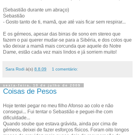
(Sebastião durante um abraço)
Sebastião
- Gosto tanto de ti, mamã, que até vais ficar sem respirar...
E os gémeos, apesar das birras de sono em stereo que
fazem o pai querer mudar-se para a Sibéria, e dos colos que
vão deixar a mamã mais corcunda que aquele do Notre
Dame, estão cada vez mais lindos e já sorriem muito!
Sara Rodi
à(s)
8.8.09
1 comentário:
sexta-feira, 10 de julho de 2009
Coisas de Pesos
Hoje tentei pegar no meu filho Afonso ao colo e não
consegui... Fui tentar o Sebastião e peguei-lhe com
dificuldade...
Quando soube que estava grávida, ainda por cima de
gémeos, deixei de fazer esforços físicos. Foram oito longos