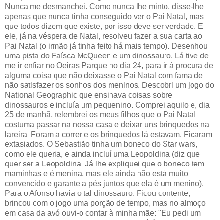
Nunca me desmanchei. Como nunca lhe minto, disse-lhe
apenas que nunca tinha conseguido ver o Pai Natal, mas
que todos dizem que existe, por isso deve ser verdade. E
ele, já na véspera de Natal, resolveu fazer a sua carta ao
Pai Natal (o irmão já tinha feito há mais tempo). Desenhou
uma pista do Faísca McQueen e um dinossauro. Lá tive de
me ir enfiar no Oeiras Parque no dia 24, para ir à procura de
alguma coisa que não deixasse o Pai Natal com fama de
não satisfazer os sonhos dos meninos. Descobri um jogo do
National Geographic que ensinava coisas sobre
dinossauros e incluía um pequenino. Comprei aquilo e, dia
25 de manhã, relembrei os meus filhos que o Pai Natal
costuma passar na nossa casa e deixar uns brinquedos na
lareira. Foram a correr e os brinquedos lá estavam. Ficaram
extasiados. O Sebastião tinha um boneco do Star wars,
como ele queria, e ainda incluí uma Leopoldina (diz que
quer ser a Leopoldina. Já lhe expliquei que o boneco tem
maminhas e é menina, mas ele ainda não está muito
convencido e garante a pés juntos que ela é um menino).
Para o Afonso havia o tal dinossauro. Ficou contente,
brincou com o jogo uma porção de tempo, mas no almoço
em casa da avó ouvi-o contar à minha mãe: "Eu pedi um