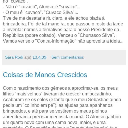
no "cuvaco".
- Não é "cuvaco", Afonso, é "sovaco".
- O meu é "cuvaco". "Cuvaco Silva"...
Tive de me desatar a rir, claro, e ele achou piada à
brincadeira. Foi de tal maneira, que passou o resto da tarde
a inventar nomes alternativos para o nosso Presidente da
República (pobre coitado). Venceu o "Churrasco Silva".
Vamos ver se o "Contra-Informação" não aproveita a ideia...
Sara Rodi
à(s)
13.4.09
Sem comentários:
Coisas de Manos Crescidos
Com o nascimento dos gémeos a aproximar-se, os meus
filhos "mais velhos" tiveram de crescer um bocadinho.
Acabaram-se os colos (e tanto que o meu Sebastião ainda
pedia um "colinho em pé"), as ajudas para apanhar os
brinquedos, e até para se vestirem os meus piolhos
aprenderam a precisar menos da mamã. O Afonso ganhou
um quarto novo com uma cama nova, maior, e uma