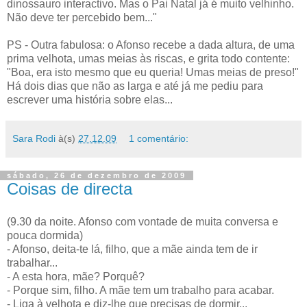
dinossauro interactivo. Mas o Pai Natal já é muito velhinho.
Não deve ter percebido bem..."
PS - Outra fabulosa: o Afonso recebe a dada altura, de uma
prima velhota, umas meias às riscas, e grita todo contente:
"Boa, era isto mesmo que eu queria! Umas meias de preso!"
Há dois dias que não as larga e até já me pediu para
escrever uma história sobre elas...
Sara Rodi
à(s)
27.12.09
1 comentário:
sábado, 26 de dezembro de 2009
Coisas de directa
(9.30 da noite. Afonso com vontade de muita conversa e
pouca dormida)
- Afonso, deita-te lá, filho, que a mãe ainda tem de ir
trabalhar...
- A esta hora, mãe? Porquê?
- Porque sim, filho. A mãe tem um trabalho para acabar.
- Liga à velhota e diz-lhe que precisas de dormir...