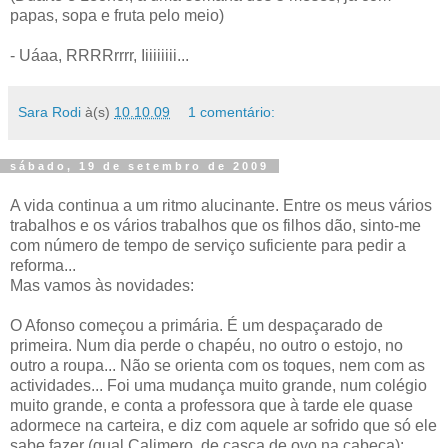
papas, sopa e fruta pelo meio)
- Uáaa, RRRRrrrr, Iiiiiiiii...
Sara Rodi
à(s)
10.10.09
1 comentário:
sábado, 19 de setembro de 2009
A vida continua a um ritmo alucinante. Entre os meus vários
trabalhos e os vários trabalhos que os filhos dão, sinto-me
com número de tempo de serviço suficiente para pedir a
reforma...
Mas vamos às novidades:
O Afonso começou a primária. É um despaçarado de
primeira. Num dia perde o chapéu, no outro o estojo, no
outro a roupa... Não se orienta com os toques, nem com as
actividades... Foi uma mudança muito grande, num colégio
muito grande, e conta a professora que à tarde ele quase
adormece na carteira, e diz com aquele ar sofrido que só ele
sabe fazer (qual Calimero, de casca de ovo na cabeça):