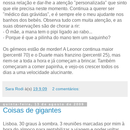
nossa relação e dar-lhe a atenção "personalizada" que sinto
que ele precisa neste momento. Continua a querer ser
"médico das grávidas", e é sempre ele o meu ajudante nos
banhos dos bebés. Observa tudo com muita atenção, e as
suas observações são de chorar a rir:
- Ó mãe, a mana tem o pipi ligado ao rabo...
- Porque é que a pilinha do mano tem um saquinho?
Os gémeos estão de morder! A Leonor continua maior
(percentil 70) e o Duarte mais franzino (percentil 25), mas
riem-se a toda a hora e já começam a brincar. Também
começaram a comer papinha, e vejo-os crescer todos os
dias a uma velocidade alucinante.
Sara Rodi
à(s)
19.9.09
2 comentários:
quinta-feira, 13 de agosto de 2009
Coisas de gigantes
Lisboa. 30 graus à sombra. 3 reuniões marcadas por mim à
hora do almoço para rentabilizar a viagem e poder voltar