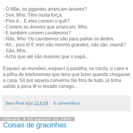
- Ó Mãe, os gigantes arrancam árvores?
- Sim, filho. Têm muita força.
- Pois é... E eles comem o quê?
- Comem as árvores que arrancam, filho.
- E também comem candeeiros?
- Não, filho. Os candeeiros são para palitar os dedos.
- Ah... pois é! E eles são mesmo grandes, não são, mamã?
- São, filho.
- Acho que até são maiores que o papá...
Esqueci as reuniões, esqueci a pastilha, os cocós, o calor e
a pilha de telefonemas que teria que fazer quando chegasse
a casa. Só por aquela conversa tão fora de tudo, já tinha
valido a pena tê-lo levado comigo...
Sara Rodi
à(s)
13.8.09
6 comentários:
sábado, 8 de agosto de 2009
Coisas de gracinhas