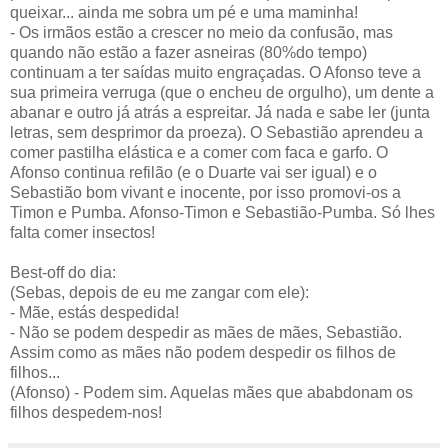
queixar... ainda me sobra um pé e uma maminha!
- Os irmãos estão a crescer no meio da confusão, mas
quando não estão a fazer asneiras (80%do tempo)
continuam a ter saídas muito engraçadas. O Afonso teve a
sua primeira verruga (que o encheu de orgulho), um dente a
abanar e outro já atrás a espreitar. Já nada e sabe ler (junta
letras, sem desprimor da proeza). O Sebastião aprendeu a
comer pastilha elástica e a comer com faca e garfo. O
Afonso continua refilão (e o Duarte vai ser igual) e o
Sebastião bom vivant e inocente, por isso promovi-os a
Timon e Pumba. Afonso-Timon e Sebastião-Pumba. Só lhes
falta comer insectos!
Best-off do dia:
(Sebas, depois de eu me zangar com ele):
- Mãe, estás despedida!
- Não se podem despedir as mães de mães, Sebastião.
Assim como as mães não podem despedir os filhos de
filhos...
(Afonso) - Podem sim. Aquelas mães que ababdonam os
filhos despedem-nos!