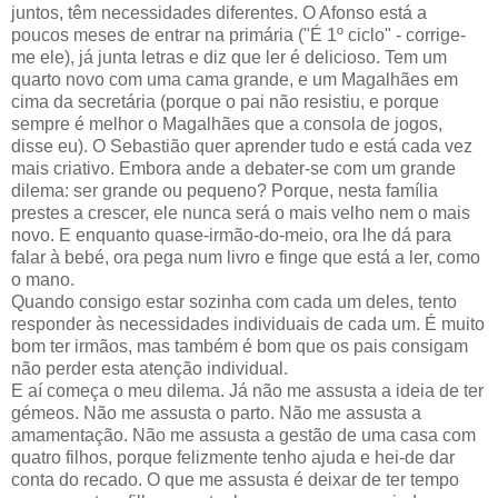
juntos, têm necessidades diferentes. O Afonso está a
poucos meses de entrar na primária ("É 1º ciclo" - corrige-
me ele), já junta letras e diz que ler é delicioso. Tem um
quarto novo com uma cama grande, e um Magalhães em
cima da secretária (porque o pai não resistiu, e porque
sempre é melhor o Magalhães que a consola de jogos,
disse eu). O Sebastião quer aprender tudo e está cada vez
mais criativo. Embora ande a debater-se com um grande
dilema: ser grande ou pequeno? Porque, nesta família
prestes a crescer, ele nunca será o mais velho nem o mais
novo. E enquanto quase-irmão-do-meio, ora lhe dá para
falar à bebé, ora pega num livro e finge que está a ler, como
o mano.
Quando consigo estar sozinha com cada um deles, tento
responder às necessidades individuais de cada um. É muito
bom ter irmãos, mas também é bom que os pais consigam
não perder esta atenção individual.
E aí começa o meu dilema. Já não me assusta a ideia de ter
gémeos. Não me assusta o parto. Não me assusta a
amamentação. Não me assusta a gestão de uma casa com
quatro filhos, porque felizmente tenho ajuda e hei-de dar
conta do recado. O que me assusta é deixar de ter tempo