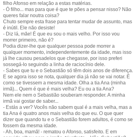
filho Afonso em relação a estas matérias.
- Ó filho... mas para que é que te pões a pensar nisso? Não
queres falar noutra coisa?
Chuto sempre esta frase para tentar mudar de assunto, mas
é inútil. Ele não desiste!
- Diz lá, mãe! É que eu sou o mais velho. Por isso vou
morrer primeiro, não é?
Podia dizer-lhe que qualquer pessoa pode morrer a
qualquer momento, independentemente da idade, mas isso
já lhe causou pesadelos que chegasse, por isso preferi
sossegá-lo seguindo a linha de raciocínio dele.
- Sabes que tu e o Sebastião só têm dois anos de diferença.
E se agora isso se nota, qualquer dia já não se vai notar. É
como se tivessem a mesma idade. Olha a tia Ana (minha
irmã)... Quem é que é mais velha? Eu ou a tia Ana?
Nem ele nem o Sebastião souberam responder. A minha
irmã vai gostar de saber...
- Estás a ver? Vocês não sabem qual é a mais velha, mas a
tia Ana é quatro anos mais velha do que eu. O que quer
dizer que quando tu e o Sebastião forem adultos, é como se
fossem da mesma idade.
- Ah, boa, mamã! - rematou o Afonso, satisfeito. E em