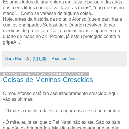
Estamos todos de quarentena em casa e passo o dia atrás
dos meus filhos com os "vai lavar as mãos", "não mexas no
mano"... Como se valesse de alguma coisa...
Hoje, antes da história da noite, o Afonso (que a partilharia
com os engripados Sebastião e Duarte) resolveu tomar
medidas de protecção. Calçou umas luvas e apareceu no
quarto de mãos no ar: "Pronto, já estou protegido contra a
gripeA..."
Sara Rodi
à(s)
2.11.09
9 comentários:
quarta-feira, 28 de outubro de 2009
Coisas de Meninos Crescidos
O meu Afonso está tão assustadoramente crescido! Aqui
vão as últimas:
- Ó mãe, a mochila da escola agora usa-se só num ombro...
- Ó mãe, eu já sei que o Pai Natal não existe. São os pais
que dão os brinquedos. Mas fica descansada que eu não