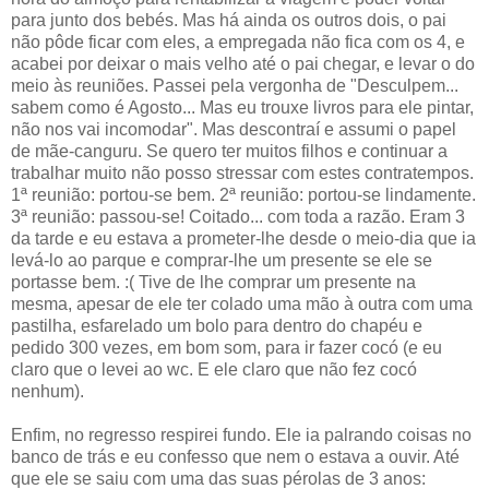
para junto dos bebés. Mas há ainda os outros dois, o pai
não pôde ficar com eles, a empregada não fica com os 4, e
acabei por deixar o mais velho até o pai chegar, e levar o do
meio às reuniões. Passei pela vergonha de "Desculpem...
sabem como é Agosto... Mas eu trouxe livros para ele pintar,
não nos vai incomodar". Mas descontraí e assumi o papel
de mãe-canguru. Se quero ter muitos filhos e continuar a
trabalhar muito não posso stressar com estes contratempos.
1ª reunião: portou-se bem. 2ª reunião: portou-se lindamente.
3ª reunião: passou-se! Coitado... com toda a razão. Eram 3
da tarde e eu estava a prometer-lhe desde o meio-dia que ia
levá-lo ao parque e comprar-lhe um presente se ele se
portasse bem. :( Tive de lhe comprar um presente na
mesma, apesar de ele ter colado uma mão à outra com uma
pastilha, esfarelado um bolo para dentro do chapéu e
pedido 300 vezes, em bom som, para ir fazer cocó (e eu
claro que o levei ao wc. E ele claro que não fez cocó
nenhum).
Enfim, no regresso respirei fundo. Ele ia palrando coisas no
banco de trás e eu confesso que nem o estava a ouvir. Até
que ele se saiu com uma das suas pérolas de 3 anos: