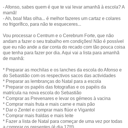
- Afonso, sabes quem é que te vai levar amanhã à escola? A
mamã!
- Ah, boa! Mas olha... é melhor fazeres um cartaz e colares
no frigorífico, para não te esqueceres...
Vou processar o Centrum e o Cerebrum Forte, que não
andam a fazer o seu trabalho em condições! Não é possível
que eu não ande a dar conta do recado com tão pouca coisa
que tenha para fazer por dia. Aqui vai a lista para amanhã
de manhã:
* Preparar as mochilas e os lanches da escola do Afonso e
do Sebastião com os respectivos sacos das actividades
* Preparar as lembranças do Natal para a escola
* Preparar os papéis das fotografias e os papéis da
matrícula na nova escola do Sebastião
* Comprar as Prevenares e levar os gémeos à vacina
* Comprar mais fruta e mais carne e mais pão
* Dar o Zentel e comprar mais flúor e Vigantol
* Comprar mais fraldas e mais leite
* Fazer a lista de Natal para começar de uma vez por todas
a comprar os presentes (é dia 17!!!)