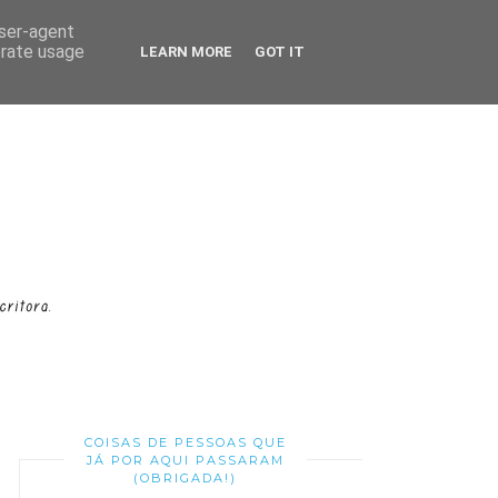
user-agent
erate usage
LEARN MORE
GOT IT
COISAS DE PESSOAS QUE
JÁ POR AQUI PASSARAM
(OBRIGADA!)