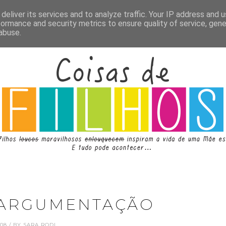
deliver its services and to analyze traffic. Your IP address and 
formance and security metrics to ensure quality of service, gen
abuse.
 ARGUMENTAÇÃO
.08 / BY SARA RODI