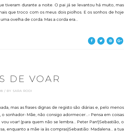
tiveram durante a noite. O pai já se levantou há muito, mas
ais que troco com os meus dois piolhos. E os sonhos de hoje
 uma ovelha de corda. Mas a corda era...
S DE VOAR
.08 / BY SARA RODI
a, mas as frases dignas de registo são diárias e, pelo menos
o, o sonhador- Mãe, não consigo adormecer...- Pensa em coisas
 vou voar! (para quem não se lembra... Peter Pan!)Sebastião, o
sa, enquanto a mãe ia às compras)Sebastião: Madalena... a tua