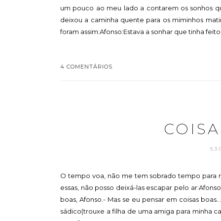
um pouco ao meu lado a contarem os sonhos que 
deixou a caminha quente para os miminhos matin
foram assim:Afonso:Estava a sonhar que tinha feito
4 COMENTÁRIOS
COISA
5.3
O tempo voa, não me tem sobrado tempo para nad
essas, não posso deixá-las escapar pelo ar:Afons
boas, Afonso.- Mas se eu pensar em coisas boas...
sádico(trouxe a filha de uma amiga para minha ca