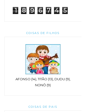
1
8
9
6
7
4
5
COISAS DE FILHOS
AFONSO (14), TITÃO (13), DUDU (9),
NONÔ (9)
COISAS DE PAIS