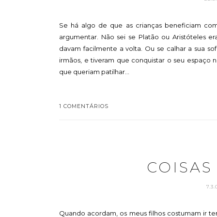
Se há algo de que as crianças beneficiam co
argumentar. Não sei se Platão ou Aristóteles e
davam facilmente a volta. Ou se calhar a sua s
irmãos, e tiveram que conquistar o seu espaç
que queriam patilhar...
1 COMENTÁRIOS
COISAS
7.3
Quando acordam, os meus filhos costumam ir te