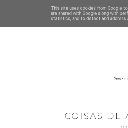
This site uses cookies from Google to 
are shared with Google along with per
statistics, and to detect and address 
COISAS DE
22.3