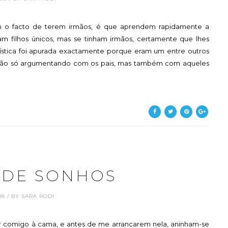
m o facto de terem irmãos, é que aprendem rapidamente a
ram filhos únicos, mas se tinham irmãos, certamente que lhes
ofística foi apurada exactamente porque eram um entre outros
o não só argumentando com os pais, mas também com aqueles
 DE SONHOS
.08 / BY SARA RODI
r comigo à cama, e antes de me arrancarem nela, aninham-se