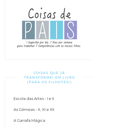
COISAS QUE JÁ
TRANSFORMEI EM LIVRO
(PARA OS FILHOTES!)
Escola das Artes - I e II
As Gémeas - X, XI e XII
A Garrafa Mágica