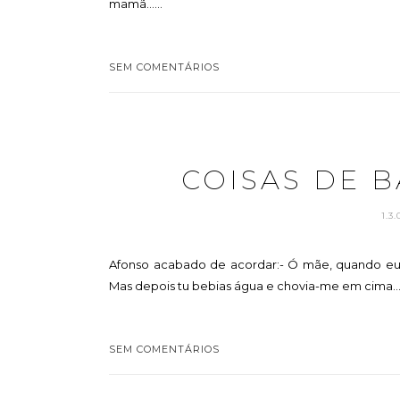
mamã......
SEM COMENTÁRIOS
COISAS DE 
1.3
Afonso acabado de acordar:- Ó mãe, quando eu 
Mas depois tu bebias água e chovia-me em cima... .
SEM COMENTÁRIOS