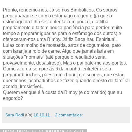
Pronto, rendemo-nos. Já somos Bimbólicos. Os sogros
preocuparam-se com o estômago do genro (já que o
estômago da filha se contenta com pouco, e a filha
propriamente dita tem pouca paciência para perder muito
tempo a preparar iguarias para o estômago dos outros) e
ofereceram-nos uma Bimby. Já fiz Bacalhau Espiritual,
Lulas com molho de mostarda, arroz de cogumelos, pato
com laranja e rolo de carne. Algo que jamais faria em
situações "normais" (até porque o resultado seria,
provavelmente, desastroso). Mas o pai bate-me aos pontos.
Como acorda sempre às 6 da manhã, entretém-se a
preparar brioches, pães com chouriço e scones, que estão
quentinhos, acabadinhos de fazer, quando o resto da família
acorda. Irresistível...
Querem ver que é à custa da Bimby (e do marido) que eu
engordo?
Sara Rodi
à(s)
16.10.11
2 comentários:
terça-feira, 11 de outubro de 2011