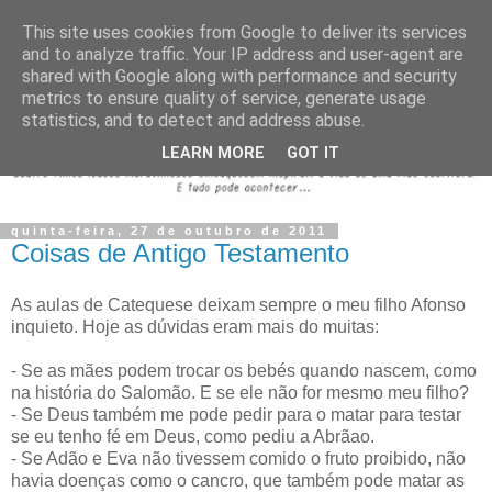
This site uses cookies from Google to deliver its services
and to analyze traffic. Your IP address and user-agent are
shared with Google along with performance and security
metrics to ensure quality of service, generate usage
statistics, and to detect and address abuse.
LEARN MORE
GOT IT
quinta-feira, 27 de outubro de 2011
Coisas de Antigo Testamento
As aulas de Catequese deixam sempre o meu filho Afonso
inquieto. Hoje as dúvidas eram mais do muitas:
- Se as mães podem trocar os bebés quando nascem, como
na história do Salomão. E se ele não for mesmo meu filho?
- Se Deus também me pode pedir para o matar para testar
se eu tenho fé em Deus, como pediu a Abrãao.
- Se Adão e Eva não tivessem comido o fruto proibido, não
havia doenças como o cancro, que também pode matar as