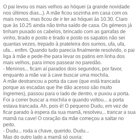
O pai levou os mais velhos ao hóquei (a grande novidade
nos últimos dias...). A mãe ficou sozinha em casa com os
mais novos, mas ficou de ir ter ao hóquei às 10.30. Claro
que às 10.25 ainda não tinha saído de casa. Os gémeos já
tinham puxado os cabelos, brincado com as garrafas de
vinho, tirado e posto e tirado e posto os sapatos não sei
quantas vezes, trepado à prateleira dos sumos, ufa, ufa,
ufa... enfim. Quando tudo parecia finalmente resolvido, o pai
liga à mãe e pede-lhe para levar os patins em linha dos
mais velhos, para irmos passear no paredão.
- Meninos... ficam aí parados dois segundos, por favor,
enquanto a mãe vai à cave buscar uma mochila.
A mãe destrancou a porta da cave (que está trancada
porque as escadas que lhe dão acesso são muito
íngremes), passou para o lado de dentro, e puxou a porta.
Foi a correr buscar a mochila e quando voltou... a porta
estava trancada. Ah, pois é! O pequeno Dudu, em vez de
ficar parado à espera da sua mamã, resolveu... trancar a sua
mamã na cave! O coração da mãe começou a saltar no
peito.
- Dudu... roda a chave, querido. Dudu...
Mas do outro lado a mamã só ouvia: