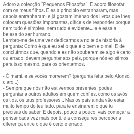
Adoro a colecção "Pequenos Filósofos". E adoro filosofar
com os meus filhos. Eles a princípio estranharam, mas
depois entranharam, e já gostam imenso dos livros que lhes
colocam questões importantes, difíceis de responder porque
nem tudo é simples, nem tudo é evidente... e é essa a
beleza do ser humano.
Lembro-me de uma vez dedicarmos a noite da história à
pergunta: Como é que eu sei o que é o bem e o mal. E de
concluirmos que, quando eles não souberem se algo é certo
ou errado, devem perguntar aos pais, porque nós existimos
para isso mesmo, para os orientarmos.
- Ó mami, e se vocês morrerem? (pergunta feita pelo Afonso,
claro...)
- Sempre que nós não estivermos presentes, podes
perguntar a outros adultos em quem confies, como os avós,
os tios, os teus professores... Mas os pais ainda vão estar
muito tempo do teu lado, para te ensinarem o que tu
precisas de saber. E depois, pouco a pouco, vais começar a
pensar cada vez mais por ti, e a conseguires perceber a
diferença entre o que é certo e errado.