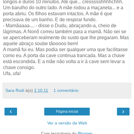
longos e duros 10 minutos. Até que... cressssshhhhchhh.
Um barulho do outro lado. A mãe rodou a maçaneta... e a
porta abriu. Os filhos estavam intactos. A mãe é que
precisava de um banho. E de respirar fundo.
- Mamãaaaa.... - disse o Dudu, abraçando-a, cheio de
lágrimas. A Nonô correu também para a mamã. Não sei se
se aperceberam realmente do susto que lhe pregaram. Mas
aquele abraço soube tãooooo bem!
A mamã fui eu. Mas podia ser qualquer uma que facilitasse
como eu. A porta da cave continua trancada. Mas a chave
está escondida. E a mãe não volta a ir à cave sem levar a
chave consigo.
Ufa, ufa!
Sara Rodi
à(s)
2.10.11
1 comentário:
‹
›
Página inicial
Ver a versão da Web
Com tecnologia do
Blogger
.