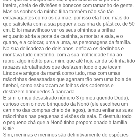
inteira, cheia de divisões e bonecos com tamanho de gente.
Mas os sonhos da minha filha também não são tão
extravagantes como os da mãe, por isso ela ficou mais do
que satisfeita com a sua pequena casinha de plástico, de 50
cm. E foi maravilhoso ver os seus olhinhos a brilhar
enquanto abria a porta da casinha, a montar a sala, e o
quarto, e a colocar, uma a uma, as personagens da família.
Na sua delicadeza de dois anos, enfiava os dedinhos e
montava tudo direitinho, com a sua motricidade fina ao
rubro, algo inédito para mim, que até hoje ainda só tinha tido
rapazes abrutalhados que desfazem tudo o que tocam.
Lindos e amigos da mamã como tudo, mas com umas
mãozinhas desastradas que agarram tão bem uma bola de
futebol, como esburacam as folhas dos cadernos e
desfazem brinquedos à pancada.
E sim, o meu desastrado número 3 (o meu querido Dudu),
curioso com o novo brinquedo da Nonô (ele escolheu um
carrinho das compras cheio de legos), tentou enfiar as suas
mãozinhas nas pequenas divisões da sala. E destruiu todo
o pequeno chá que a Nonô tinha proporcionado à família
Kittie.
Sim, meninas e meninos são definitivamente de espécies