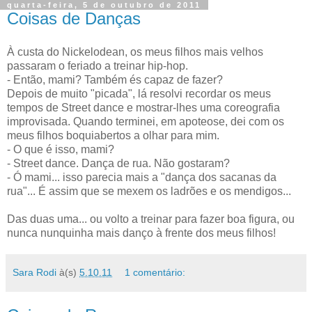
quarta-feira, 5 de outubro de 2011
Coisas de Danças
À custa do Nickelodean, os meus filhos mais velhos
passaram o feriado a treinar hip-hop.
- Então, mami? Também és capaz de fazer?
Depois de muito "picada", lá resolvi recordar os meus
tempos de Street dance e mostrar-lhes uma coreografia
improvisada. Quando terminei, em apoteose, dei com os
meus filhos boquiabertos a olhar para mim.
- O que é isso, mami?
- Street dance. Dança de rua. Não gostaram?
- Ó mami... isso parecia mais a "dança dos sacanas da
rua"... É assim que se mexem os ladrões e os mendigos...
Das duas uma... ou volto a treinar para fazer boa figura, ou
nunca nunquinha mais danço à frente dos meus filhos!
Sara Rodi
à(s)
5.10.11
1 comentário: