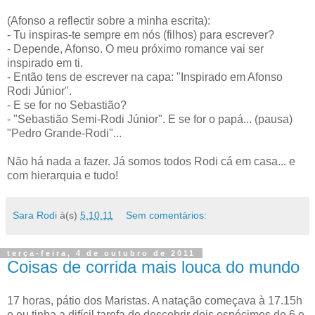
(Afonso a reflectir sobre a minha escrita):
- Tu inspiras-te sempre em nós (filhos) para escrever?
- Depende, Afonso. O meu próximo romance vai ser
inspirado em ti.
- Então tens de escrever na capa: "Inspirado em Afonso
Rodi Júnior".
- E se for no Sebastião?
- "Sebastião Semi-Rodi Júnior". E se for o papá... (pausa)
"Pedro Grande-Rodi"...
Não há nada a fazer. Já somos todos Rodi cá em casa... e
com hierarquia e tudo!
Sara Rodi
à(s)
5.10.11
Sem comentários:
terça-feira, 4 de outubro de 2011
Coisas de corrida mais louca do mundo
17 horas, pátio dos Maristas. A natação começava à 17.15h
e eu tinha a difícil tarefa de descobrir dois espécimes de 6 e