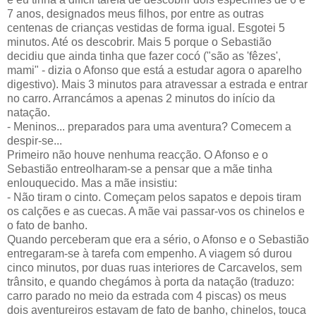
7 anos, designados meus filhos, por entre as outras
centenas de crianças vestidas de forma igual. Esgotei 5
minutos. Até os descobrir. Mais 5 porque o Sebastião
decidiu que ainda tinha que fazer cocó ("são as 'fêzes',
mami" - dizia o Afonso que está a estudar agora o aparelho
digestivo). Mais 3 minutos para atravessar a estrada e entrar
no carro. Arrancámos a apenas 2 minutos do início da
natação.
- Meninos... preparados para uma aventura? Comecem a
despir-se...
Primeiro não houve nenhuma reacção. O Afonso e o
Sebastião entreolharam-se a pensar que a mãe tinha
enlouquecido. Mas a mãe insistiu:
- Não tiram o cinto. Começam pelos sapatos e depois tiram
os calções e as cuecas. A mãe vai passar-vos os chinelos e
o fato de banho.
Quando perceberam que era a sério, o Afonso e o Sebastião
entregaram-se à tarefa com empenho. A viagem só durou
cinco minutos, por duas ruas interiores de Carcavelos, sem
trânsito, e quando chegámos à porta da natação (traduzo:
carro parado no meio da estrada com 4 piscas) os meus
dois aventureiros estavam de fato de banho, chinelos, touca