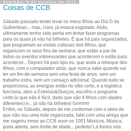
domingo, 9 de outubro de 2011
Coisas de CCB
Sábado passado tentei levar os meus filhos ao Dia D da
Gulbenkian... mas, claro, já estava esgotado. Aliás,
ultimamente tenho sido perita em tentar fazer programas
para os quais já não há bilhetes. É que há pais organizados,
que programam as visitas culturais dos filhos, que
organizam os seus fins-de-semana, que estão a par de
todos os eventos interessantes que acontecem e estão para
acontecer... Depois há pais tipo eu, que anda a reboque dos
filhos, com o computador atrás, que nunca sabe quando vai
ter um fim-de-semana sem uma festa de anos, sem um
trabalho extra, sem um cansaço adicional. Quando tudo se
proporciona, as energias estão no sítio certo, e a logística
funciona, abro a Estrelas&Ouriços, escolho o programa
certo (o que não é fácil, dado que são 4 filhos com idades
diferentes) e... já não há bilhetes! Grrrrrrrrr
Enfim, no Sábado, depois de me conformar com a ideia de
que não sou uma mãe organizada, falei com uma amiga que
me sugeriu irmos ao CCB ouvir os 1001 Músicos. Música,
porta aberta, sem limite de idade... perfeito! Lá fomos nós.