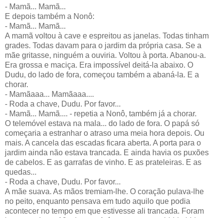
- Mamã... Mamã...
E depois também a Nonô:
- Mamã... Mamã...
A mamã voltou à cave e espreitou as janelas. Todas tinham
grades. Todas davam para o jardim da própria casa. Se a
mãe gritasse, ninguém a ouviria. Voltou à porta. Abanou-a.
Era grossa e maciça. Era impossível deitá-la abaixo. O
Dudu, do lado de fora, começou também a abaná-la. E a
chorar.
- Mamãaaa... Mamãaaa....
- Roda a chave, Dudu. Por favor...
- Mamã... Mamã.... - repetia a Nonô, também já a chorar.
O telemóvel estava na mala... do lado de fora. O papá só
começaria a estranhar o atraso uma meia hora depois. Ou
mais. A cancela das escadas ficara aberta. A porta para o
jardim ainda não estava trancada. E ainda havia os puxões
de cabelos. E as garrafas de vinho. E as prateleiras. E as
quedas...
- Roda a chave, Dudu. Por favor...
A mãe suava. As mãos tremiam-lhe. O coração pulava-lhe
no peito, enquanto pensava em tudo aquilo que podia
acontecer no tempo em que estivesse ali trancada. Foram