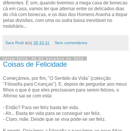
diferentes. E sim, quando tivermos a mega casa de bonecas
cá em casa, vamos ter que alternar entre os delicados dias
do chá com bonecas, e os dias dos Homens Aranha a trepar
pelas divisões, com uma ou outra baixa inevitável no
mobiliário...
Sara Rodi
à(s)
26.10.11
Sem comentários:
terça-feira, 25 de outubro de 2011
Coisas de Felicidade
Começámos, por fim, "O Sentido da Vida" (colecção
"Filosofia para Crianças"). E, depois de perguntar aos meus
filhos o que é que eles precisavam para serem felizes, o
Afonso sai-se com esta:
- Então? Para ser feliz basta ter vida.
- Ah... Basta ter vida para se conseguir ser feliz.
- Claro, mãe. Desde que se viva pode-se ser feliz.
E pronto. Deixámos a Filosofia e passámos ao novo Atlas