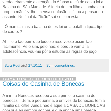
verdadeiramente a atenção do Afonso (o cá de casa) foi a
Batalha de São Mamede. A ideia de um filho a combater a
própria mãe fez-lhe imensa confusão, e ficou a pensar no
assunto. No final da "lição" sai-se com esta:
- Ó mami... mas a batalha deles foi uma batalha tipo... tipo
de xadrez?
Ah... era tão bom que tudo se resolvesse assim tão
facilmente! Pelo sim, pelo não, e porque vem aí a
adolescência, vou-me pôr a estudar as regras do jogo...
Sara Rodi
à(s)
27.10.11
Sem comentários:
quarta-feira, 26 de outubro de 2011
Coisas de Casinha de Bonecas
A minha Nonocas recebeu a sua primeira casinha de
bonecas!!! Bem, é pequenina, e em vez de bonecas, tem a
família da Kittie. Ainda não é aquela CASA DE BONECAS
com que eu sempre sonhei, e que enche uma parede