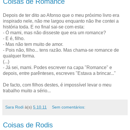
Coisas de Romance
Depois de ter dito ao Afonso que o meu próximo livro era
inspirado nele, não me largou enquanto não lhe contei a
história toda. E no final sai-se com esta:
- Ó mami, mas não disseste que era um romance?
- E é, filho.
- Mas não tem muito de amor.
- Pois não, filho... tens razão. Mas chama-se romance de
qualquer forma.
(...)
- Já sei, mami. Podes escrever na capa "Romance" e
depois, entre parênteses, escreves "Estava a brincar..."
De facto, com filhos destes, é impossível levar o meu
trabalho muito a sério...
Sara Rodi
à(s)
5.10.11
Sem comentários:
Coisas de Rodis