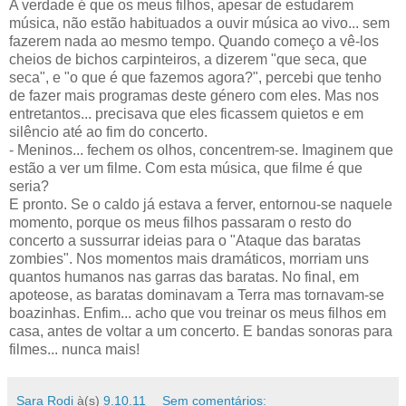
A verdade é que os meus filhos, apesar de estudarem
música, não estão habituados a ouvir música ao vivo... sem
fazerem nada ao mesmo tempo. Quando começo a vê-los
cheios de bichos carpinteiros, a dizerem "que seca, que
seca", e "o que é que fazemos agora?", percebi que tenho
de fazer mais programas deste género com eles. Mas nos
entretantos... precisava que eles ficassem quietos e em
silêncio até ao fim do concerto.
- Meninos... fechem os olhos, concentrem-se. Imaginem que
estão a ver um filme. Com esta música, que filme é que
seria?
E pronto. Se o caldo já estava a ferver, entornou-se naquele
momento, porque os meus filhos passaram o resto do
concerto a sussurrar ideias para o "Ataque das baratas
zombies". Nos momentos mais dramáticos, morriam uns
quantos humanos nas garras das baratas. No final, em
apoteose, as baratas dominavam a Terra mas tornavam-se
boazinhas. Enfim... acho que vou treinar os meus filhos em
casa, antes de voltar a um concerto. E bandas sonoras para
filmes... nunca mais!
Sara Rodi
à(s)
9.10.11
Sem comentários: