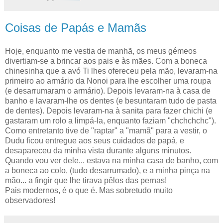
Coisas de Papás e Mamãs
Hoje, enquanto me vestia de manhã, os meus gémeos
divertiam-se a brincar aos pais e às mães. Com a boneca
chinesinha que a avó Ti lhes ofereceu pela mão, levaram-na
primeiro ao armário da Nonoi para lhe escolher uma roupa
(e desarrumaram o armário). Depois levaram-na à casa de
banho e lavaram-lhe os dentes (e besuntaram tudo de pasta
de dentes). Depois levaram-na à sanita para fazer chichi (e
gastaram um rolo a limpá-la, enquanto faziam "chchchchc").
Como entretanto tive de "raptar" a "mamã" para a vestir, o
Dudu ficou entregue aos seus cuidados de papá, e
desapareceu da minha vista durante alguns minutos.
Quando vou ver dele... estava na minha casa de banho, com
a boneca ao colo, (tudo desarrumado), e a minha pinça na
mão... a fingir que lhe tirava pêlos das pernas!
Pais modernos, é o que é. Mas sobretudo muito
observadores!