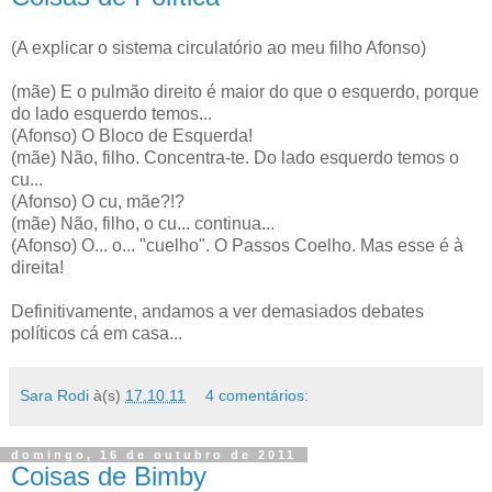
(A explicar o sistema circulatório ao meu filho Afonso)
(mãe) E o pulmão direito é maior do que o esquerdo, porque
do lado esquerdo temos...
(Afonso) O Bloco de Esquerda!
(mãe) Não, filho. Concentra-te. Do lado esquerdo temos o
cu...
(Afonso) O cu, mãe?!?
(mãe) Não, filho, o cu... continua...
(Afonso) O... o... "cuelho". O Passos Coelho. Mas esse é à
direita!
Definitivamente, andamos a ver demasiados debates
políticos cá em casa...
Sara Rodi
à(s)
17.10.11
4 comentários:
domingo, 16 de outubro de 2011
Coisas de Bimby