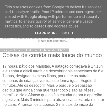
This site uses cookies from Google to deliver its services
and to analyze traffic. Your IP address and user-agent are
shared with Google along with performance and security
metrics to ensure quality of service, generate usage
statistics, and to detect and address abuse.
LEARN MORE
GOT IT
terça-feira, 4 de outubro de 2011
Coisas de corrida mais louca do mundo
17 horas, pátio dos Maristas. A natação começava à 17.15h
e eu tinha a difícil tarefa de descobrir dois espécimes de 6 e
7 anos, designados meus filhos, por entre as outras
centenas de crianças vestidas de forma igual. Esgotei 5
minutos. Até os descobrir. Mais 5 porque o Sebastião
decidiu que ainda tinha que fazer cocó ("são as 'fêzes',
mami" - dizia o Afonso que está a estudar agora o aparelho
digestivo). Mais 3 minutos para atravessar a estrada e entrar
no carro. Arrancámos a apenas 2 minutos do início da