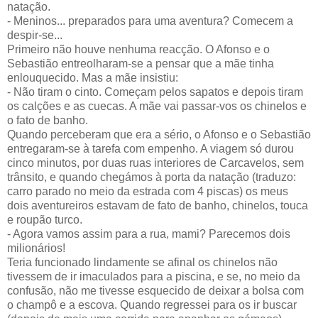
natação.
- Meninos... preparados para uma aventura? Comecem a
despir-se...
Primeiro não houve nenhuma reacção. O Afonso e o
Sebastião entreolharam-se a pensar que a mãe tinha
enlouquecido. Mas a mãe insistiu:
- Não tiram o cinto. Começam pelos sapatos e depois tiram
os calções e as cuecas. A mãe vai passar-vos os chinelos e
o fato de banho.
Quando perceberam que era a sério, o Afonso e o Sebastião
entregaram-se à tarefa com empenho. A viagem só durou
cinco minutos, por duas ruas interiores de Carcavelos, sem
trânsito, e quando chegámos à porta da natação (traduzo:
carro parado no meio da estrada com 4 piscas) os meus
dois aventureiros estavam de fato de banho, chinelos, touca
e roupão turco.
- Agora vamos assim para a rua, mami? Parecemos dois
milionários!
Teria funcionado lindamente se afinal os chinelos não
tivessem de ir imaculados para a piscina, e se, no meio da
confusão, não me tivesse esquecido de deixar a bolsa com
o champô e a escova. Quando regressei para os ir buscar