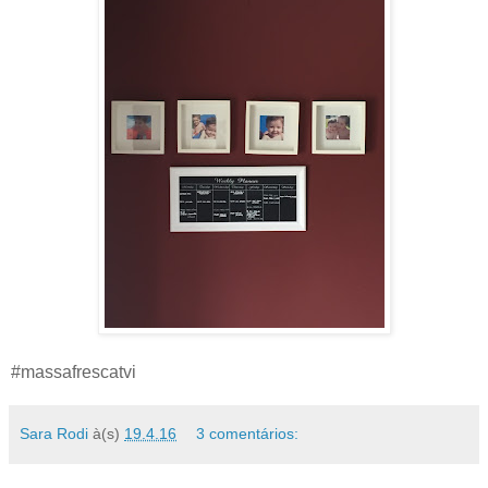
#massafrescatvi
Sara Rodi
à(s)
19.4.16
3 comentários: