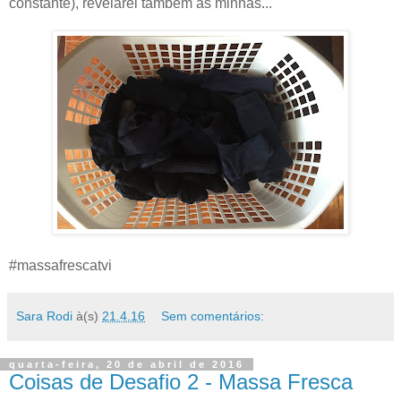
constante), revelarei também as minhas...
#massafrescatvi
Sara Rodi
à(s)
21.4.16
Sem comentários:
quarta-feira, 20 de abril de 2016
Coisas de Desafio 2 - Massa Fresca