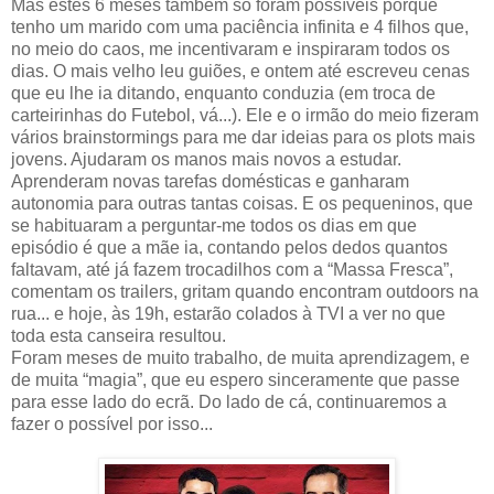
Mas estes 6 meses também só foram possíveis porque
tenho um marido com uma paciência infinita e 4 filhos que,
no meio do caos, me incentivaram e inspiraram todos os
dias. O mais velho leu guiões, e ontem até escreveu cenas
que eu lhe ia ditando, enquanto conduzia (em troca de
carteirinhas do Futebol, vá...). Ele e o irmão do meio fizeram
vários brainstormings para me dar ideias para os plots mais
jovens. Ajudaram os manos mais novos a estudar.
Aprenderam novas tarefas domésticas e ganharam
autonomia para outras tantas coisas. E os pequeninos, que
se habituaram a perguntar-me todos os dias em que
episódio é que a mãe ia, contando pelos dedos quantos
faltavam, até já fazem trocadilhos com a “Massa Fresca”,
comentam os trailers, gritam quando encontram outdoors na
rua... e hoje, às 19h, estarão colados à TVI a ver no que
toda esta canseira resultou.
Foram meses de muito trabalho, de muita aprendizagem, e
de muita “magia”, que eu espero sinceramente que passe
para esse lado do ecrã. Do lado de cá, continuaremos a
fazer o possível por isso...