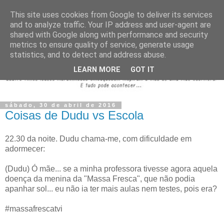
This site uses cookies from Google to deliver its services
and to analyze traffic. Your IP address and user-agent are
shared with Google along with performance and security
metrics to ensure quality of service, generate usage
statistics, and to detect and address abuse.
LEARN MORE
GOT IT
sábado, 30 de abril de 2016
Coisas de Dudu vs Escola
22.30 da noite. Dudu chama-me, com dificuldade em
adormecer:
(Dudu) Ó mãe... se a minha professora tivesse agora aquela
doença da menina da "Massa Fresca", que não podia
apanhar sol... eu não ia ter mais aulas nem testes, pois era?
#massafrescatvi