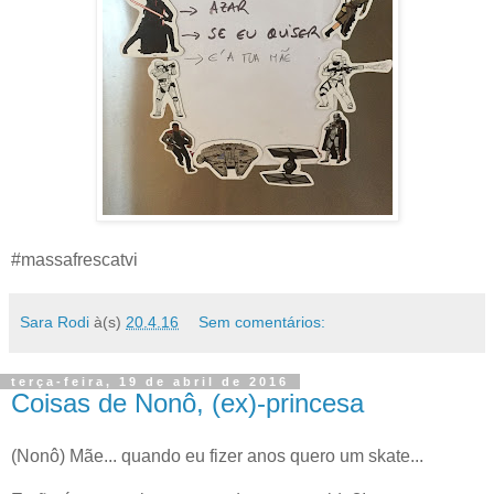
#massafrescatvi
Sara Rodi
à(s)
20.4.16
Sem comentários:
terça-feira, 19 de abril de 2016
Coisas de Nonô, (ex)-princesa
(Nonô) Mãe... quando eu fizer anos quero um skate...