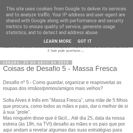
This site uses cookies from Google to deliver its services
and to analyze traffic. Your IP address and user-agent are
shared with Google along with performance and security
metrics to ensure quality of service, generate usage
statistics, and to detect and address abuse.
LEARN MORE
GOT IT
sábado, 23 de abril de 2016
Coisas de Desafio 5 - Massa Fresca
Desafio nº 5 - Como guardar, organizar e reaproveitar as
roupas dos irmãos/primos/amigos mais velhos?
Sofia Alves é Inês em "Massa Fresca", uma mãe de 5 filhos
que procura, como todos as mães e pais, dar o melhor de si
à sua "prole".
Mas ninguém disse que é fácil... Até dia 25, data da nossa
estreia (às 19h, na TVI) desafio as mães e os pais que por
aqui andam a revelar algumas das suas estratégias para