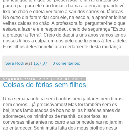
para o pai para ele não fumar, chama a atenção quando vê
lixo no chão e odeia ver fumo a sair dos carros ou fábricas.
No outro dia foram dar com ele, na escola, a apanhar folhas
velhas caídas no chão. A professora foi perguntar-lhe o que
estava a fazer e ele respondeu, cheio de segurança "Estou
a proteger a Terra". Creio de daqui a uns anos vamos ter os
nossos filhos a culparem-nos pelo que fizemos à Terra dele.
E os filhos deles beneficiarão certamente desta mudança...
Sara Rodi
à(s)
15.7.07
3 comentários:
segunda-feira, 2 de julho de 2007
Coisas de férias sem filhos
Uma semana inteira sem banhos nem jantares nem birras
nem choros... já precisávamos! Mas foi também sem os
beijinhos lambusados de boa noite, as histórias antes de
adormecer, os miminhos de manhã, os sorrisos, as
conversas hilariantes no carro e as brincadeiras no jardim
ao entardecer. Senti muita falta dos meus piolhos nesta