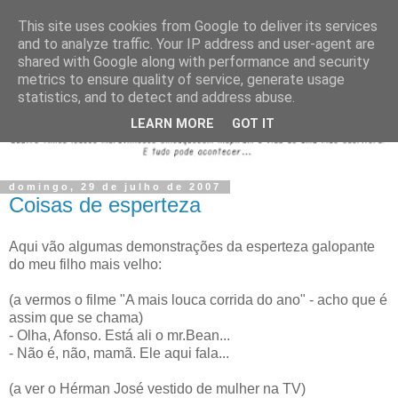
This site uses cookies from Google to deliver its services
and to analyze traffic. Your IP address and user-agent are
shared with Google along with performance and security
metrics to ensure quality of service, generate usage
statistics, and to detect and address abuse.
LEARN MORE
GOT IT
domingo, 29 de julho de 2007
Coisas de esperteza
Aqui vão algumas demonstrações da esperteza galopante
do meu filho mais velho:
(a vermos o filme "A mais louca corrida do ano" - acho que é
assim que se chama)
- Olha, Afonso. Está ali o mr.Bean...
- Não é, não, mamã. Ele aqui fala...
(a ver o Hérman José vestido de mulher na TV)