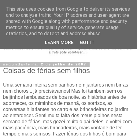
This site uses cookies from Google to deliver its services
and to analyze traffic. Your IP address and user-agent are
shared with Google along with performance and security
metrics to ensure quality of service, generate usage
statistics, and to detect and address abuse.
LEARN MORE
GOT IT
segunda-feira, 2 de julho de 2007
Coisas de férias sem filhos
Uma semana inteira sem banhos nem jantares nem birras
nem choros... já precisávamos! Mas foi também sem os
beijinhos lambusados de boa noite, as histórias antes de
adormecer, os miminhos de manhã, os sorrisos, as
conversas hilariantes no carro e as brincadeiras no jardim
ao entardecer. Senti muita falta dos meus piolhos nesta
semana de férias, mas gozei muito o pai deles, e voltei com
mais paciência, mais brincadeiras, mais vontade de ter
tempo e mais sorrisos. Fazer férias dos filhos é bom para