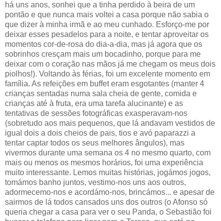
há uns anos, sonhei que a tinha perdido à beira de um
pontão e que nunca mais voltei a casa porque não sabia o
que dizer à minha irmã e ao meu cunhado. Esforço-me por
deixar esses pesadelos para a noite, e tentar aproveitar os
momentos cor-de-rosa do dia-a-dia, mas já agora que os
sobrinhos cresçam mais um bocadinho, porque para me
deixar com o coração nas mãos já me chegam os meus dois
piolhos!). Voltando às férias, foi um excelente momento em
família. As refeições em buffet eram esgotantes (manter 4
crianças sentadas numa sala cheia de gente, comida e
crianças até à fruta, era uma tarefa alucinante) e as
tentativas de sessões fotográficas exasperavam-nos
(sobretudo aos mais pequenos, que lá andavam vestidos de
igual dois a dois cheios de pais, tios e avó paparazzi a
tentar captar todos os seus melhores ângulos), mas
vivermos durante uma semana os 4 no mesmo quarto, com
mais ou menos os mesmos horários, foi uma experiência
muito interessante. Lemos muitas histórias, jogámos jogos,
tomámos banho juntos, vestimo-nos uns aos outros,
adormecemo-nos e acordámo-nos, brincámos... e apesar de
sairmos de lá todos cansados uns dos outros (o Afonso só
queria chegar a casa para ver o seu Panda, o Sebastião foi