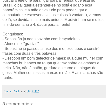
buscar o telefone para ligar para a Teresa, que está no
Brasil, o pai queria estender-se no sofá e ligar o ecrã
panorâmico, e a mãe dava tudo para poder ligar o
computador e escrever as suas coisas à vontade), viemos
de lá, se dúvida, muito mais unidos! E adivinham-se muitos
fins-de-semana a 4, daqui para a frente!
Conquistas:
- Sebastião já nada sozinho com braçadeiras.
- Afonso diz "gracias"
- Sebastião já passou a fase dos monossílabos e constrói
frases com duas e três palavras.
- Descobri um bom detector de mães: qualquer mulher com
manchas brilhantes na roupa que traz sobre os ombros e
peito. Não, não é batôn, gordura da carne ou pingas de
gloss. Mulher com essas marcas é mãe. E as manchas são
ranho.
Sara Rodi
à(s)
18.6.07
8 comentários: