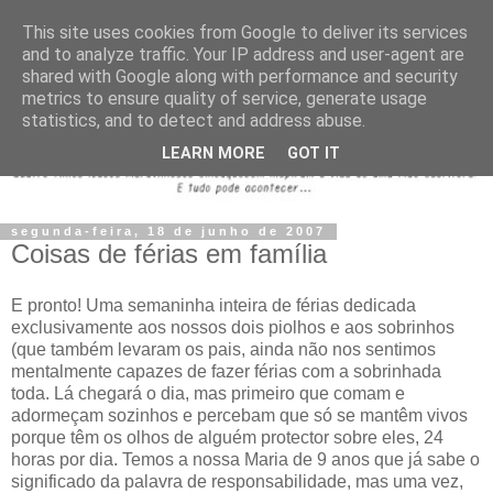
This site uses cookies from Google to deliver its services
and to analyze traffic. Your IP address and user-agent are
shared with Google along with performance and security
metrics to ensure quality of service, generate usage
statistics, and to detect and address abuse.
LEARN MORE
GOT IT
segunda-feira, 18 de junho de 2007
Coisas de férias em família
E pronto! Uma semaninha inteira de férias dedicada
exclusivamente aos nossos dois piolhos e aos sobrinhos
(que também levaram os pais, ainda não nos sentimos
mentalmente capazes de fazer férias com a sobrinhada
toda. Lá chegará o dia, mas primeiro que comam e
adormeçam sozinhos e percebam que só se mantêm vivos
porque têm os olhos de alguém protector sobre eles, 24
horas por dia. Temos a nossa Maria de 9 anos que já sabe o
significado da palavra de responsabilidade, mas uma vez,