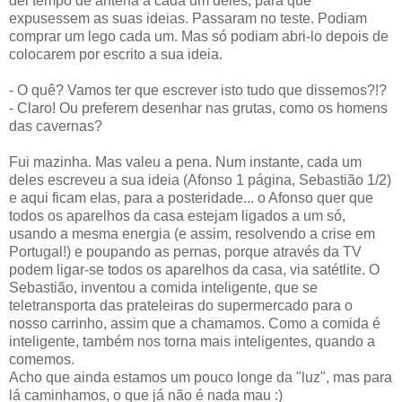
dei tempo de antena a cada um deles, para que
expusessem as suas ideias. Passaram no teste. Podiam
comprar um lego cada um. Mas só podiam abri-lo depois de
colocarem por escrito a sua ideia.
- O quê? Vamos ter que escrever isto tudo que dissemos?!?
- Claro! Ou preferem desenhar nas grutas, como os homens
das cavernas?
Fui mazinha. Mas valeu a pena. Num instante, cada um
deles escreveu a sua ideia (Afonso 1 página, Sebastião 1/2)
e aqui ficam elas, para a posteridade... o Afonso quer que
todos os aparelhos da casa estejam ligados a um só,
usando a mesma energia (e assim, resolvendo a crise em
Portugal!) e poupando as pernas, porque através da TV
podem ligar-se todos os aparelhos da casa, via satétlite. O
Sebastião, inventou a comida inteligente, que se
teletransporta das prateleiras do supermercado para o
nosso carrinho, assim que a chamamos. Como a comida é
inteligente, também nos torna mais inteligentes, quando a
comemos.
Acho que ainda estamos um pouco longe da "luz", mas para
lá caminhamos, o que já não é nada mau :)