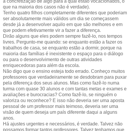
a concretização de algo para a qual estão vocacionados, o
que na maioria dos casos não é verdade).
Tenho quatro filhos completamente diferentes que poderiam
ser absolutamente mais válidos um dia se começassem
desde já a desenvolver aquilo em que são melhores e em
que podem efetivamente vir a fazer a diferença.
Dirão alguns que eles podem sempre fazê-lo, nos tempos
livres. Pergunto-me quando: se enquanto estão a fazer os
trabalhos de casa, se enquanto estão a dormir, porque na
maioria das famílias é inexistente o espaço para o diálogo
ou para o desenvolvimento de outras atividades
enriquecedoras para além da escola.
Não digo que o ensino esteja todo errado. Conheço muitos
professores que verdadeiramente se desdobram para puxar
pela diferença dos seus alunos. Mas como fazê-lo numa
turma com quase 30 alunos e com tantas metas e exames e
avaliações e burocracias? Como fazê-lo, se ninguém o
valoriza ou reconhece? E isso não deveria ser uma aposta
pessoal de um professor mais teimoso, deveria ser uma
visão de quem deseja um país diferente daqui a alguns
anos.
Há ajustes urgentes e necessários, é verdade. Talvez não
possamos formar tantos professores. Talvez tenhamos que