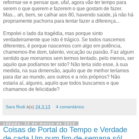
reformar-se e pensar que, ufa!, agora vão ter tempo para
serem o que querem e fazerem o que gostam de fazer.
Mas... ah, bem, se calhar aos 80, havendo saúde, já não há
propriamente pachorra para tentar fazer a diferença...
Empolei o lado da tragédia, mas porque sinto
verdadeiramente que isto é trágico. Se todos nascemos
diferentes, é porque nascemos com algo em potência,
chamemos-lhe dom, talento, vocação ou paixão. Faz algum
sentido que morramos sem termos tentado, pelo menos, ser
aquilo que podíamos ter sido? Não teria sido esse, à sua
medida, na sua dimensão, aquilo que de melhor teríamos
para dar ao mundo, aos outros e a nós próprios? Não
estaria aí, algures, aquilo que todos buscamos e que
chamamos de felicidade?
Sara Rodi
à(s)
24.3.13
4 comentários:
sábado, 23 de março de 2013
Coisas de Portal do Tempo e Verdade
de cada Um num fim-de-semana só!