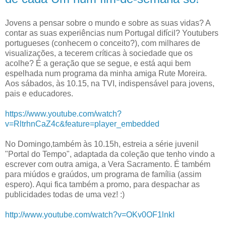
Jovens a pensar sobre o mundo e sobre as suas vidas? A
contar as suas experiências num Portugal difícil? Youtubers
portugueses (conhecem o conceito?), com milhares de
visualizações, a tecerem críticas à sociedade que os
acolhe? É a geração que se segue, e está aqui bem
espelhada num programa da minha amiga Rute Moreira .
Aos sábados, às 10.15, na TVI, indispensável para jovens,
pais e educadores.
https://www.youtube.com/watch?
v=RltrhnCaZ4c&feature=player_embedded
No Domingo,também às 10.15h, estreia a série juvenil
"Portal do Tempo", adaptada da coleção que tenho vindo a
escrever com outra amiga, a Vera Sacramento. É também
para miúdos e graúdos, um programa de família (assim
espero). Aqui fica também a promo, para despachar as
publicidades todas de uma vez! :)
http://www.youtube.com/watch?v=OKv0OF1lnkI