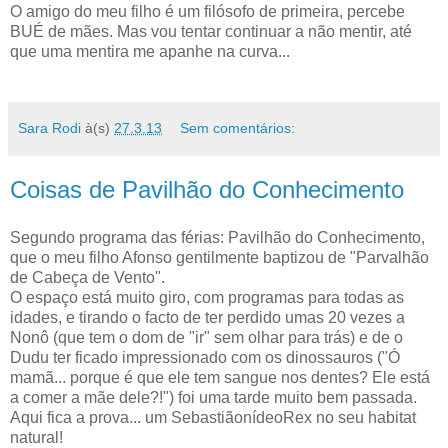
O amigo do meu filho é um filósofo de primeira, percebe
BUÉ de mães. Mas vou tentar continuar a não mentir, até
que uma mentira me apanhe na curva...
Sara Rodi
à(s)
27.3.13
Sem comentários:
Coisas de Pavilhão do Conhecimento
Segundo programa das férias: Pavilhão do Conhecimento,
que o meu filho Afonso gentilmente baptizou de "Parvalhão
de Cabeça de Vento".
O espaço está muito giro, com programas para todas as
idades, e tirando o facto de ter perdido umas 20 vezes a
Nonô (que tem o dom de "ir" sem olhar para trás) e de o
Dudu ter ficado impressionado com os dinossauros ("Ó
mamã... porque é que ele tem sangue nos dentes? Ele está
a comer a mãe dele?!") foi uma tarde muito bem passada.
Aqui fica a prova... um SebastiãonídeoRex no seu habitat
natural!