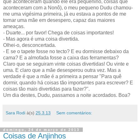
que aconteceram quando ele era pequenino, coisas que
aconteceram com a Nonô), o meu pequeno Dudu chamou-
me uma vigésima primeira, já eu estava a pontos de me
tornar uma mãe em desespero, capaz das maiores
ameaças.
- Duarte... por favor! Chega de coisas importantes!
- Mas agora é uma coisa divertida.
Olhei-o, desconcertada.
- E se o tapete fosse no tecto? E eu dormisse debaixo da
cama? E a almofada fosse a caixa das ferramentas?
Claro que se seguiram vinte coisas divertidas! Ou vinte e
uma. E claro que a mãe desesperou outra vez. Mas a
verdade é que a mãe é a primeira a pensar "Para quê
dormir, quando há coisas tão importantes para escrever? E
coisas tão mais divertidas para fazer?".
Um dia destes, Dudu, passamos a noite acordados. Boa?
Sara Rodi
à(s)
25.3.13
Sem comentários:
domingo, 24 de março de 2013
Coisas de Anjinhos