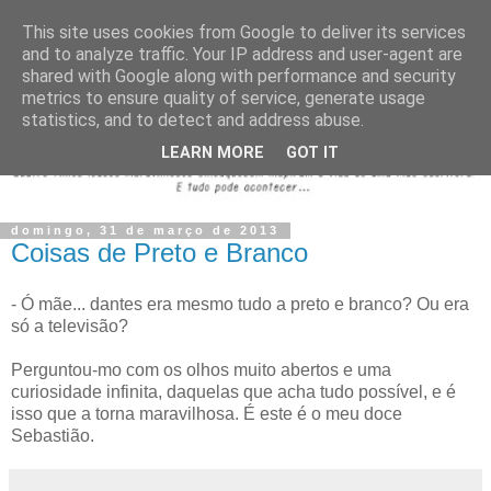
This site uses cookies from Google to deliver its services
and to analyze traffic. Your IP address and user-agent are
shared with Google along with performance and security
metrics to ensure quality of service, generate usage
statistics, and to detect and address abuse.
LEARN MORE
GOT IT
domingo, 31 de março de 2013
Coisas de Preto e Branco
- Ó mãe... dantes era mesmo tudo a preto e branco? Ou era
só a televisão?
Perguntou-mo com os olhos muito abertos e uma
curiosidade infinita, daquelas que acha tudo possível, e é
isso que a torna maravilhosa. É este é o meu doce
Sebastião.