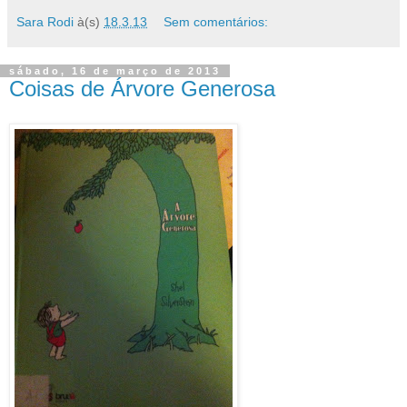
Sara Rodi
à(s)
18.3.13
Sem comentários:
sábado, 16 de março de 2013
Coisas de Árvore Generosa