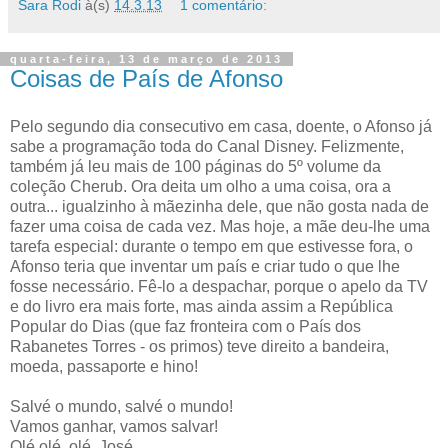
Sara Rodi
à(s)
14.3.13
1 comentário:
quarta-feira, 13 de março de 2013
Coisas de País de Afonso
Pelo segundo dia consecutivo em casa, doente, o Afonso já
sabe a programação toda do Canal Disney. Felizmente,
também já leu mais de 100 páginas do 5º volume da
coleção Cherub. Ora deita um olho a uma coisa, ora a
outra... igualzinho à mãezinha dele, que não gosta nada de
fazer uma coisa de cada vez. Mas hoje, a mãe deu-lhe uma
tarefa especial: durante o tempo em que estivesse fora, o
Afonso teria que inventar um país e criar tudo o que lhe
fosse necessário. Fê-lo a despachar, porque o apelo da TV
e do livro era mais forte, mas ainda assim a República
Popular do Dias (que faz fronteira com o País dos
Rabanetes Torres - os primos) teve direito a bandeira,
moeda, passaporte e hino!
Salvé o mundo, salvé o mundo!
Vamos ganhar, vamos salvar!
Olé olé, olé, José,