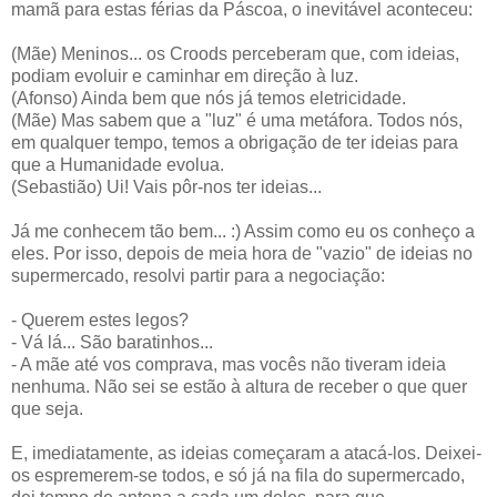
mamã para estas férias da Páscoa, o inevitável aconteceu:
(Mãe) Meninos... os Croods perceberam que, com ideias,
podiam evoluir e caminhar em direção à luz.
(Afonso) Ainda bem que nós já temos eletricidade.
(Mãe) Mas sabem que a "luz" é uma metáfora. Todos nós,
em qualquer tempo, temos a obrigação de ter ideias para
que a Humanidade evolua.
(Sebastião) Ui! Vais pôr-nos ter ideias...
Já me conhecem tão bem... :) Assim como eu os conheço a
eles. Por isso, depois de meia hora de "vazio" de ideias no
supermercado, resolvi partir para a negociação:
- Querem estes legos?
- Vá lá... São baratinhos...
- A mãe até vos comprava, mas vocês não tiveram ideia
nenhuma. Não sei se estão à altura de receber o que quer
que seja.
E, imediatamente, as ideias começaram a atacá-los. Deixei-
os espremerem-se todos, e só já na fila do supermercado,