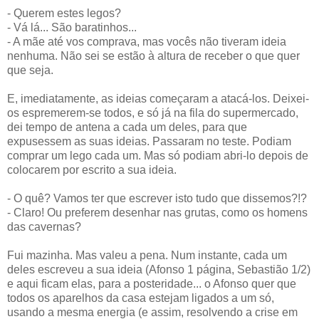
- Querem estes legos?
- Vá lá... São baratinhos...
- A mãe até vos comprava, mas vocês não tiveram ideia
nenhuma. Não sei se estão à altura de receber o que quer
que seja.
E, imediatamente, as ideias começaram a atacá-los. Deixei-
os espremerem-se todos, e só já na fila do supermercado,
dei tempo de antena a cada um deles, para que
expusessem as suas ideias. Passaram no teste. Podiam
comprar um lego cada um. Mas só podiam abri-lo depois de
colocarem por escrito a sua ideia.
- O quê? Vamos ter que escrever isto tudo que dissemos?!?
- Claro! Ou preferem desenhar nas grutas, como os homens
das cavernas?
Fui mazinha. Mas valeu a pena. Num instante, cada um
deles escreveu a sua ideia (Afonso 1 página, Sebastião 1/2)
e aqui ficam elas, para a posteridade... o Afonso quer que
todos os aparelhos da casa estejam ligados a um só,
usando a mesma energia (e assim, resolvendo a crise em