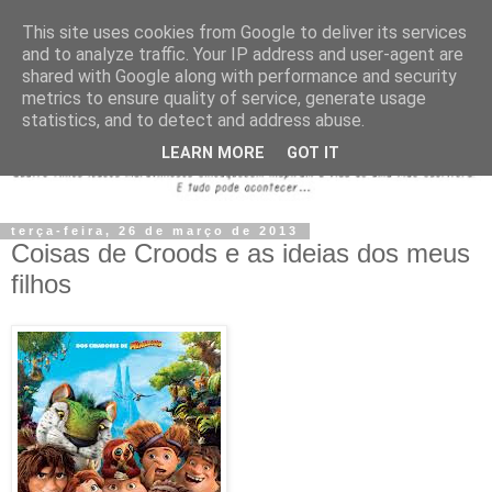
This site uses cookies from Google to deliver its services
and to analyze traffic. Your IP address and user-agent are
shared with Google along with performance and security
metrics to ensure quality of service, generate usage
statistics, and to detect and address abuse.
LEARN MORE
GOT IT
terça-feira, 26 de março de 2013
Coisas de Croods e as ideias dos meus
filhos