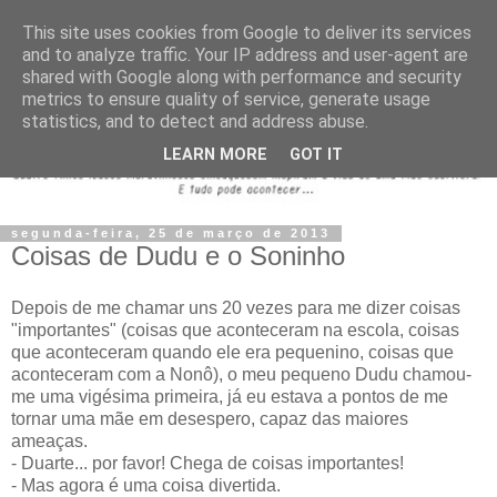
This site uses cookies from Google to deliver its services
and to analyze traffic. Your IP address and user-agent are
shared with Google along with performance and security
metrics to ensure quality of service, generate usage
statistics, and to detect and address abuse.
LEARN MORE
GOT IT
segunda-feira, 25 de março de 2013
Coisas de Dudu e o Soninho
Depois de me chamar uns 20 vezes para me dizer coisas
"importantes" (coisas que aconteceram na escola, coisas
que aconteceram quando ele era pequenino, coisas que
aconteceram com a Nonô), o meu pequeno Dudu chamou-
me uma vigésima primeira, já eu estava a pontos de me
tornar uma mãe em desespero, capaz das maiores
ameaças.
- Duarte... por favor! Chega de coisas importantes!
- Mas agora é uma coisa divertida.