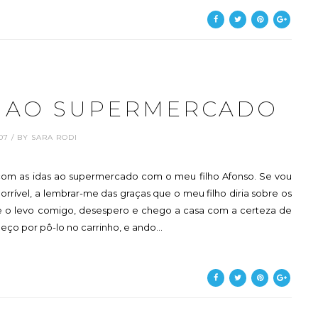
S AO SUPERMERCADO
1.07 / BY SARA RODI
com as idas ao supermercado com o meu filho Afonso. Se vou
rrível, a lembrar-me das graças que o meu filho diria sobre os
Se o levo comigo, desespero e chego a casa com a certeza de
eço por pô-lo no carrinho, e ando...