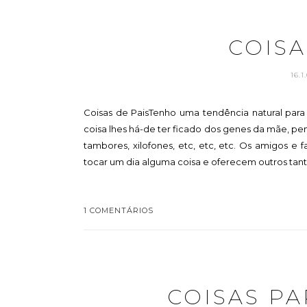
COISA
16.1
Coisas de PaisTenho uma tendência natural para
coisa lhes há-de ter ficado dos genes da mãe, pen
tambores, xilofones, etc, etc, etc. Os amigos 
tocar um dia alguma coisa e oferecem outros tanto
1 COMENTÁRIOS
COISAS P