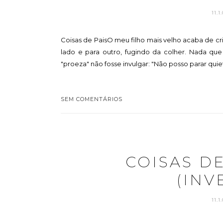
11.
Coisas de PaisO meu filho mais velho acaba de c
lado e para outro, fugindo da colher. Nada que
"proeza" não fosse invulgar: "Não posso parar quieto
SEM COMENTÁRIOS
COISAS D
(INV
11.