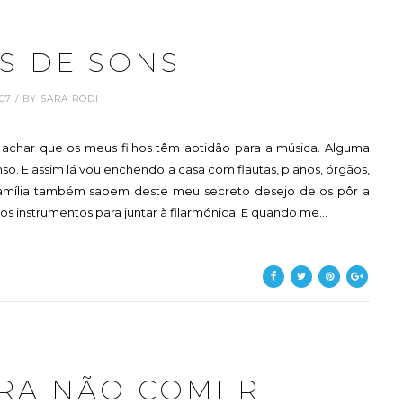
S DE SONS
.07 / BY SARA RODI
 achar que os meus filhos têm aptidão para a música. Alguma
so. E assim lá vou enchendo a casa com flautas, pianos, órgãos,
e família também sabem deste meu secreto desejo de os pôr a
s instrumentos para juntar à filarmónica. E quando me...
ARA NÃO COMER