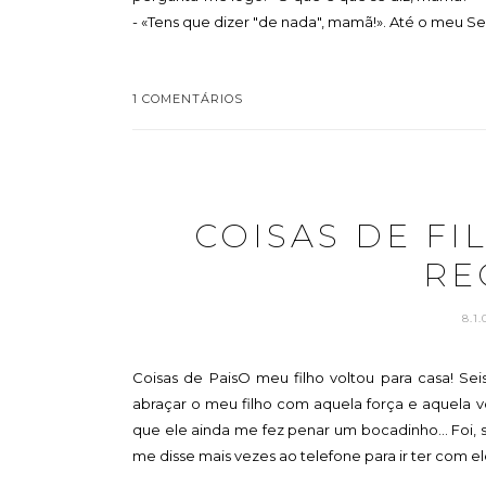
- «Tens que dizer "de nada", mamã!». Até o meu Seb
1 COMENTÁRIOS
COISAS DE FI
RE
8.1
Coisas de PaisO meu filho voltou para casa! Seis
abraçar o meu filho com aquela força e aquela 
que ele ainda me fez penar um bocadinho... Foi,
me disse mais vezes ao telefone para ir ter com el