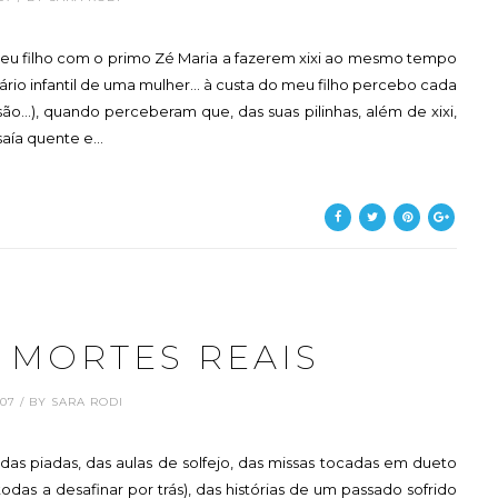
 meu filho com o primo Zé Maria a fazerem xixi ao mesmo tempo
ário infantil de uma mulher... à custa do meu filho percebo cada
..), quando perceberam que, das suas pilinhas, além de xixi,
saía quente e...
 MORTES REAIS
.07 / BY SARA RODI
das piadas, das aulas de solfejo, das missas tocadas em dueto
odas a desafinar por trás), das histórias de um passado sofrido