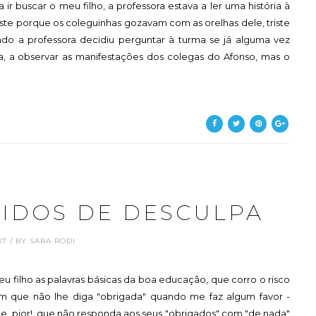
r buscar o meu filho, a professora estava a ler uma história à
triste porque os coleguinhas gozavam com as orelhas dele, triste
ando a professora decidiu perguntar à turma se já alguma vez
rda, a observar as manifestações dos colegas do Afonso, mas o
DIDOS DE DESCULPA
.07 / BY SARA RODI
u filho as palavras básicas da boa educação, que corro o risco
m que não lhe diga "obrigada" quando me faz algum favor -
e, pior!, que não responda aos seus "obrigados" com "de nada"