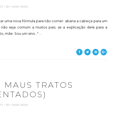
1.07 / BY SARA RODI
riar uma nova fórmula para não comer: abana a cabeça para um
 não seja comum a muitos pais, se a explicação dele para a
, mãe. Sou um sino..." ...
E MAUS TRATOS
ENTADOS)
1.07 / BY SARA RODI