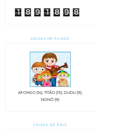
1
8
9
1
8
9
8
COISAS DE FILHOS
AFONSO (14), TITÃO (13), DUDU (9),
NONÔ (9)
COISAS DE PAIS