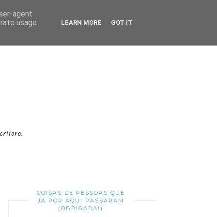
user-agent
erate usage
LEARN MORE
GOT IT
COISAS DE PESSOAS QUE
JÁ POR AQUI PASSARAM
(OBRIGADA!)