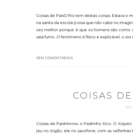
Coisas de PaisO frio tem destas coisas. Estava o
na sanita da escola (coisa que não cabe no imagin
vez melhor porque é que os homens são como são.
saía fumo. O fenómeno é físico e explicável, o xixi 
SEM COMENTÁRIOS
COISAS DE
29.1
Coisas de PaisMorreu o Padrinho Xico. O Xiquito 
(eu no órgão, ele no saxofone, com as velhinhas t