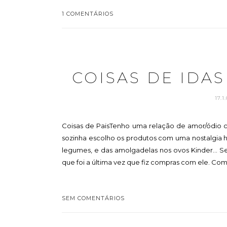
1 COMENTÁRIOS
COISAS DE IDA
17.
Coisas de PaisTenho uma relação de amor/ódio 
sozinha escolho os produtos com uma nostalgia ho
legumes, e das amolgadelas nos ovos Kinder... 
que foi a última vez que fiz compras com ele. Com
SEM COMENTÁRIOS