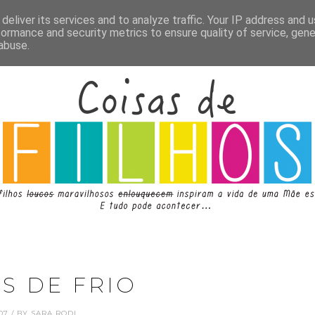
deliver its services and to analyze traffic. Your IP address and 
formance and security metrics to ensure quality of service, gen
abuse.
S DE FRIO
1.07 / BY SARA RODI