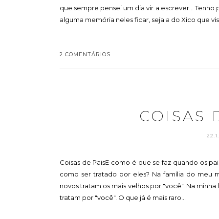
que sempre pensei um dia vir a escrever... Tenho
alguma memória neles ficar, seja a do Xico que vi
2 COMENTÁRIOS
COISAS 
22.1
Coisas de PaisE como é que se faz quando os pais
como ser tratado por eles? Na família do meu m
novos tratam os mais velhos por "você". Na minha f
tratam por "você". O que já é mais raro...