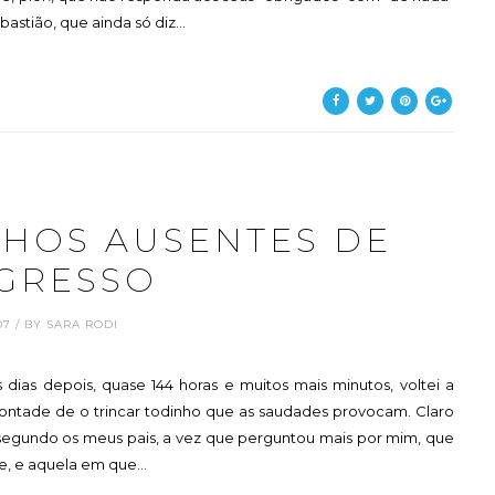
astião, que ainda só diz...
LHOS AUSENTES DE
GRESSO
.07 / BY SARA RODI
 dias depois, quase 144 horas e muitos mais minutos, voltei a
vontade de o trincar todinho que as saudades provocam. Claro
 segundo os meus pais, a vez que perguntou mais por mim, que
e, e aquela em que...