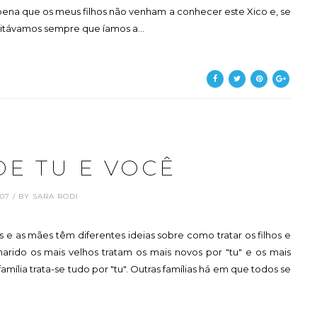
 pena que os meus filhos não venham a conhecer este Xico e, se
sitávamos sempre que íamos a...
DE TU E VOCÊ
.07 / BY SARA RODI
 e as mães têm diferentes ideias sobre como tratar os filhos e
arido os mais velhos tratam os mais novos por "tu" e os mais
amília trata-se tudo por "tu". Outras famílias há em que todos se