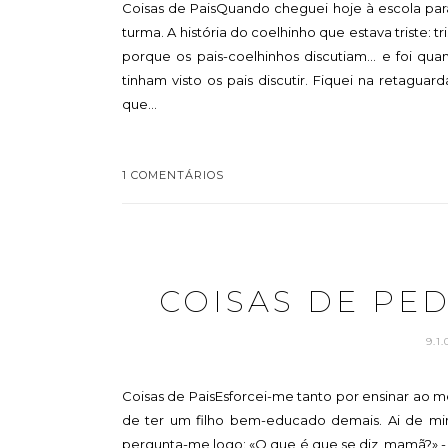
Coisas de PaisQuando cheguei hoje à escola para i
turma. A história do coelhinho que estava triste: 
porque os pais-coelhinhos discutiam... e foi qu
tinham visto os pais discutir. Fiquei na retagua
que...
1 COMENTÁRIOS
COISAS DE PE
9.1
Coisas de PaisEsforcei-me tanto por ensinar ao me
de ter um filho bem-educado demais. Ai de mi
pergunta-me logo: «O que é que se diz, mamã?» - 