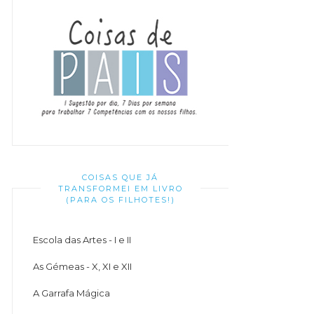
COISAS QUE JÁ
TRANSFORMEI EM LIVRO
(PARA OS FILHOTES!)
Escola das Artes - I e II
As Gémeas - X, XI e XII
A Garrafa Mágica