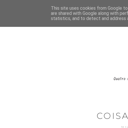
This site uses cookies from Google to 
are shared with Google along with per
statistics, and to detect and address 
COISA
31.