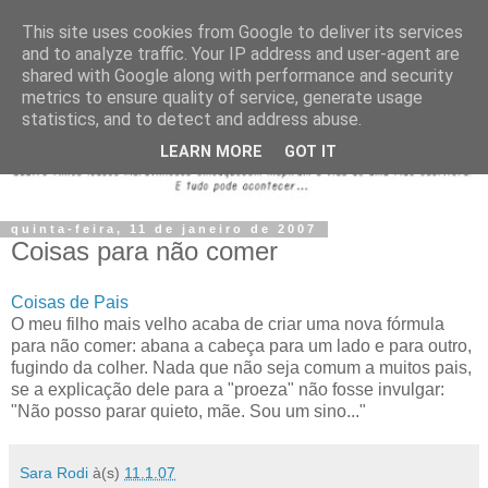
This site uses cookies from Google to deliver its services
and to analyze traffic. Your IP address and user-agent are
shared with Google along with performance and security
metrics to ensure quality of service, generate usage
statistics, and to detect and address abuse.
LEARN MORE
GOT IT
quinta-feira, 11 de janeiro de 2007
Coisas para não comer
Coisas de Pais
O meu filho mais velho acaba de criar uma nova fórmula
para não comer: abana a cabeça para um lado e para outro,
fugindo da colher. Nada que não seja comum a muitos pais,
se a explicação dele para a "proeza" não fosse invulgar:
"Não posso parar quieto, mãe. Sou um sino..."
Sara Rodi
à(s)
11.1.07