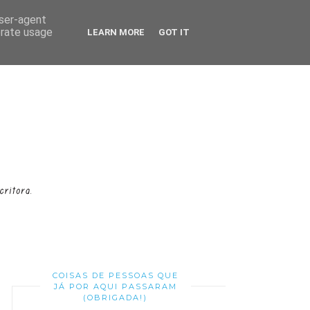
user-agent
erate usage
LEARN MORE
GOT IT
COISAS DE PESSOAS QUE
JÁ POR AQUI PASSARAM
(OBRIGADA!)