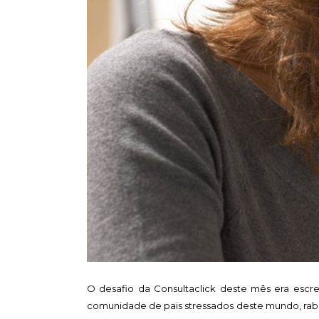
O desafio da Consultaclick deste mês era escre
comunidade de pais stressados deste mundo, rabisq