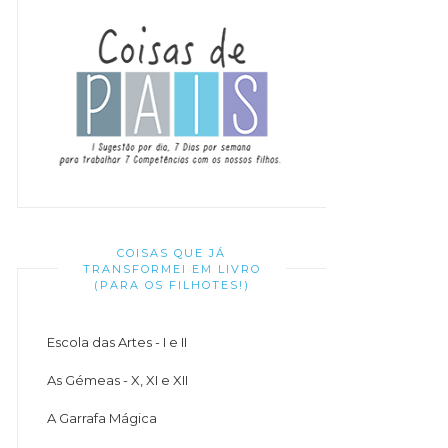
COISAS QUE JÁ
TRANSFORMEI EM LIVRO
(PARA OS FILHOTES!)
Escola das Artes - I e II
As Gémeas - X, XI e XII
A Garrafa Mágica