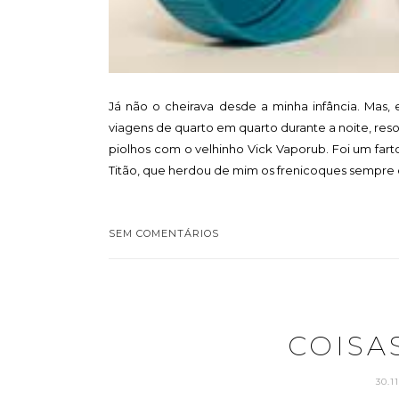
Já não o cheirava desde a minha infância. Mas,
viagens de quarto em quarto durante a noite, res
piolhos com o velhinho Vick Vaporub. Foi um fart
Titão, que herdou de mim os frenicoques sempre q
SEM COMENTÁRIOS
COISA
30.1