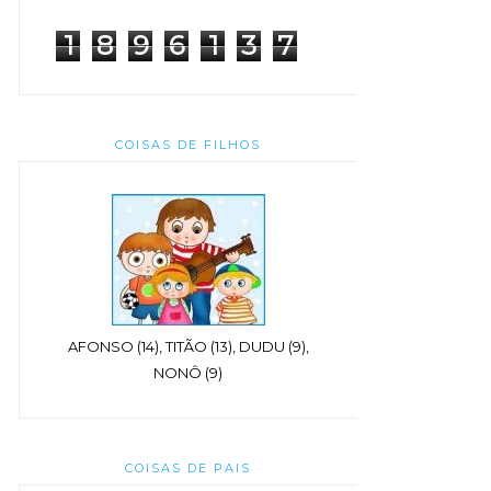
1
8
9
6
1
3
7
COISAS DE FILHOS
AFONSO (14), TITÃO (13), DUDU (9),
NONÔ (9)
COISAS DE PAIS