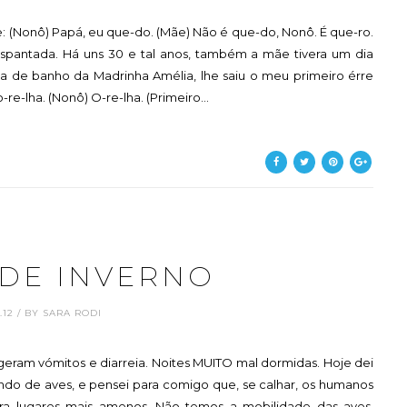
je: (Nonô) Papá, eu que-do. (Mãe) Não é que-do, Nonô. É que-ro.
spantada. Há uns 30 e tal anos, também a mãe tivera um dia
sa de banho da Madrinha Amélia, lhe saiu o meu primeiro érre
re-lha. (Nonô) O-re-lha. (Primeiro...
 DE INVERNO
1.12 / BY SARA RODI
 geram vómitos e diarreia. Noites MUITO mal dormidas. Hoje dei
ando de aves, e pensei para comigo que, se calhar, os humanos
ra lugares mais amenos. Não temos a mobilidade das aves,