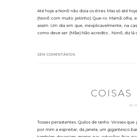
Até hoje a Nonô não dizia os érres. Mas só até ho
(Nonô com muito jeitinho) Que-ro. Mamã olha, e
assim. Um dia em que, inexplicavelmente, na ca
como deve ser. (Mãe) Não acredito... Nonô, diz lá o-
SEM COMENTÁRIOS
COISAS
30.1
Tosses persistentes. Quilos de ranho. Viroses que
por mim a espreitar, da janela, um gigantesco b
também deveriam migrar nas estações frias pa