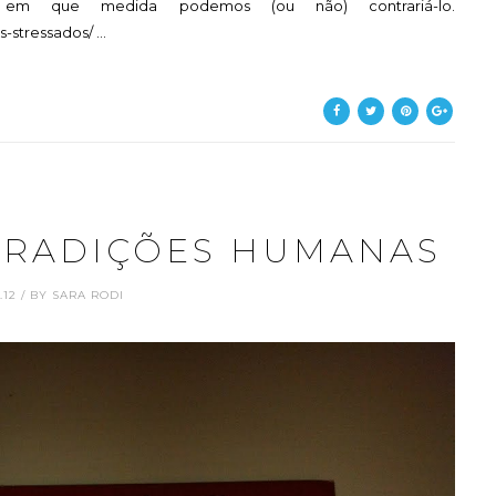
 em que medida podemos (ou não) contrariá-lo.
-stressados/ ...
TRADIÇÕES HUMANAS
1.12 / BY SARA RODI