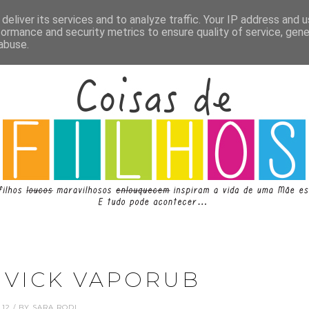
deliver its services and to analyze traffic. Your IP address and 
formance and security metrics to ensure quality of service, gen
abuse.
 VICK VAPORUB
1.12 / BY SARA RODI