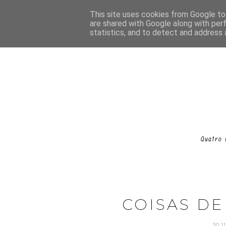
This site uses cookies from Google to 
are shared with Google along with per
statistics, and to detect and address 
COISAS DE
30.1