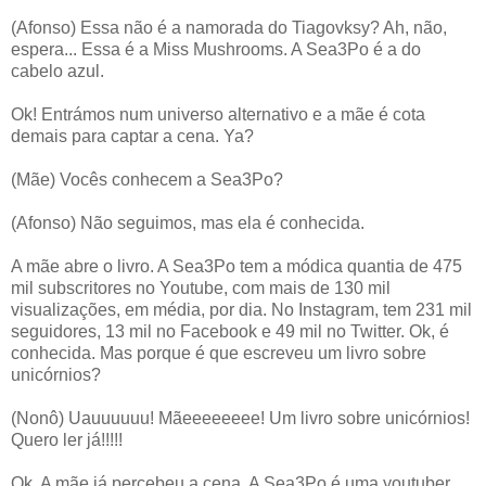
(Afonso) Essa não é a namorada do Tiagovksy? Ah, não,
espera... Essa é a Miss Mushrooms. A Sea3Po é a do
cabelo azul.
Ok! Entrámos num universo alternativo e a mãe é cota
demais para captar a cena. Ya?
(Mãe) Vocês conhecem a Sea3Po?
(Afonso) Não seguimos, mas ela é conhecida.
A mãe abre o livro. A Sea3Po tem a módica quantia de 475
mil subscritores no Youtube, com mais de 130 mil
visualizações, em média, por dia. No Instagram, tem 231 mil
seguidores, 13 mil no Facebook e 49 mil no Twitter. Ok, é
conhecida. Mas porque é que escreveu um livro sobre
unicórnios?
(Nonô) Uauuuuuu! Mãeeeeeeee! Um livro sobre unicórnios!
Quero ler já!!!!!
Ok. A mãe já percebeu a cena. A Sea3Po é uma youtuber