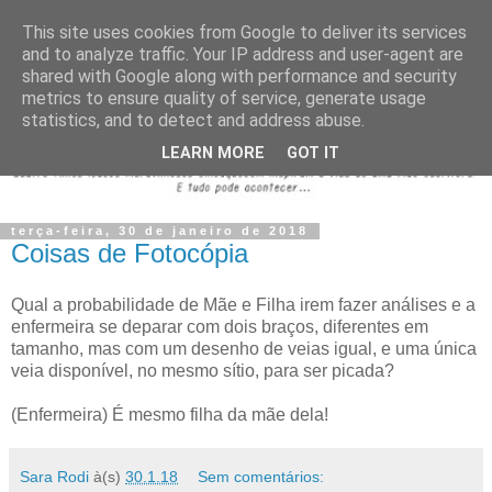
This site uses cookies from Google to deliver its services
and to analyze traffic. Your IP address and user-agent are
shared with Google along with performance and security
metrics to ensure quality of service, generate usage
statistics, and to detect and address abuse.
LEARN MORE
GOT IT
terça-feira, 30 de janeiro de 2018
Coisas de Fotocópia
Qual a probabilidade de Mãe e Filha irem fazer análises e a
enfermeira se deparar com dois braços, diferentes em
tamanho, mas com um desenho de veias igual, e uma única
veia disponível, no mesmo sítio, para ser picada?
(Enfermeira) É mesmo filha da mãe dela!
Sara Rodi
à(s)
30.1.18
Sem comentários: