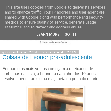
This site uses cookies from Google to deliver its services
and to analyze traffic. Your IP address and user-agent are
shared with Google along with performance and security
metrics to ensure quality of service, generate usage
statistics, and to detect and address abuse.
LEARN MORE
GOT IT
quinta-feira, 28 de fevereiro de 2019
Coisas de Leonor pré-adolescente
Enquanto os mais velhos começam a queixar-se de
borbulhas na testa, a Leonor-a-caminho-dos-10-anos
resolveu pendurar isto na maçaneta da porta do quarto.