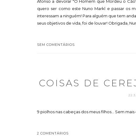
Afonso a devorar "O Homem que Mordeu o Cão", d
quero ser como este Nuno Markl e passar os meu
interessam a ninguém! Para alguém que tem anda
seus objetivos de vida, foi de louvar! Obrigada, Nun
SEM COMENTÁRIOS
COISAS DE CERE
22.3
9 piolhos nas cabeças dos meus filhos... Sem mais 
2 COMENTÁRIOS