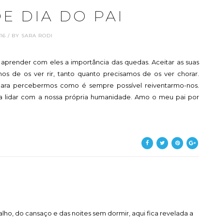
E DIA DO PAI
3.16 / BY SARA RODI
 aprender com eles a importância das quedas. Aceitar as suas
mos de os ver rir, tanto quanto precisamos de os ver chorar.
 para percebermos como é sempre possível reiventarmo-nos.
a lidar com a nossa própria humanidade. Amo o meu pai por
ho, do cansaço e das noites sem dormir, aqui fica revelada a