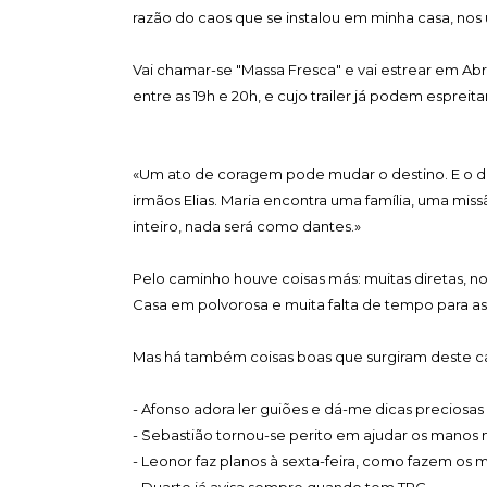
razão do caos que se instalou em minha casa, nos
Vai chamar-se "Massa Fresca" e vai estrear em Abril
entre as 19h e 20h, e cujo trailer já podem espreita
«Um ato de coragem pode mudar o destino. E o de
irmãos Elias. Maria encontra uma família, uma mi
inteiro, nada será como dantes.»
Pelo caminho houve coisas más: muitas diretas, nov
Casa em polvorosa e muita falta de tempo para as 
Mas há também coisas boas que surgiram deste c
- Afonso adora ler guiões e dá-me dicas preciosas
- Sebastião tornou-se perito em ajudar os manos 
- Leonor faz planos à sexta-feira, como fazem os