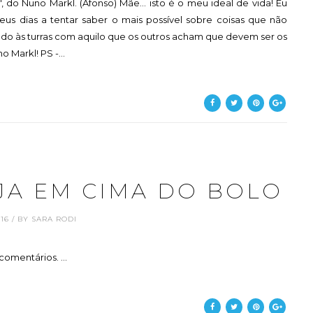
o Nuno Markl. (Afonso) Mãe... isto é o meu ideal de vida! Eu
s dias a tentar saber o mais possível sobre coisas que não
do às turras com aquilo que os outros acham que devem ser os
o Markl! PS -...
JA EM CIMA DO BOLO
.16 / BY SARA RODI
comentários. ...