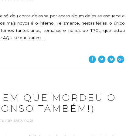
s, e só dou conta deles se por acaso algum deles se esquece e
mais novos é o inferno. Felizmente, nestas férias, o único
já temos tantos anos, semanas e noites de TPCs, que estou
 AQUI se queixaram. ...
MEM QUE MORDEU O
FONSO TAMBÉM!)
.16 / BY SARA RODI