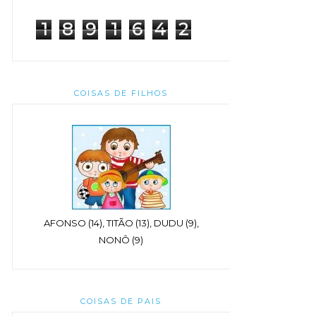
1
8
9
1
6
4
2
COISAS DE FILHOS
AFONSO (14), TITÃO (13), DUDU (9),
NONÔ (9)
COISAS DE PAIS