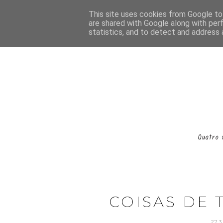
This site uses cookies from Google to 
are shared with Google along with per
statistics, and to detect and address 
COISAS DE 
27.3