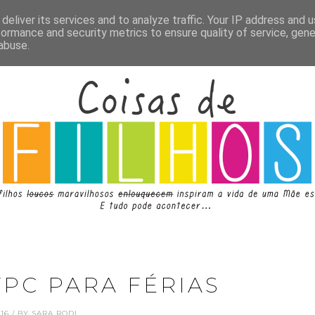
deliver its services and to analyze traffic. Your IP address and 
formance and security metrics to ensure quality of service, gen
abuse.
TPC PARA FÉRIAS
.16 / BY SARA RODI