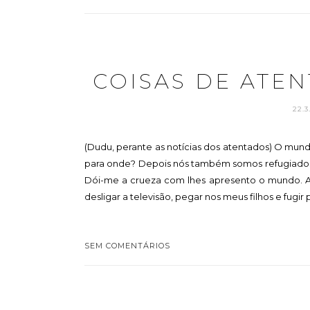
COISAS DE ATE
22.3
(Dudu, perante as notícias dos atentados) O mund
para onde? Depois nós também somos refugiados,
Dói-me a crueza com lhes apresento o mundo. A
desligar a televisão, pegar nos meus filhos e fugir
SEM COMENTÁRIOS