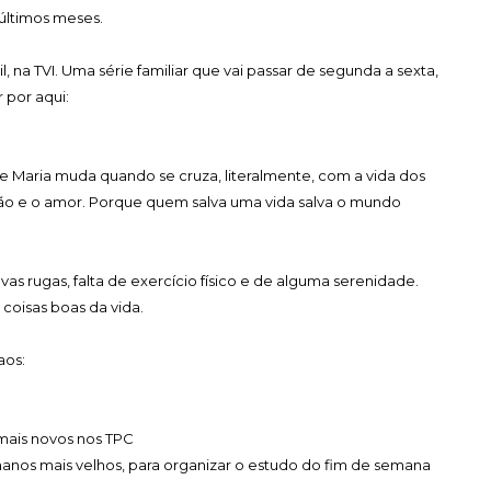
 últimos meses.
, na TVI. Uma série familiar que vai passar de segunda a sexta,
r por aqui:
 Maria muda quando se cruza, literalmente, com a vida dos
ssão e o amor. Porque quem salva uma vida salva o mundo
as rugas, falta de exercício físico e de alguma serenidade.
coisas boas da vida.
aos:
mais novos nos TPC
 manos mais velhos, para organizar o estudo do fim de semana