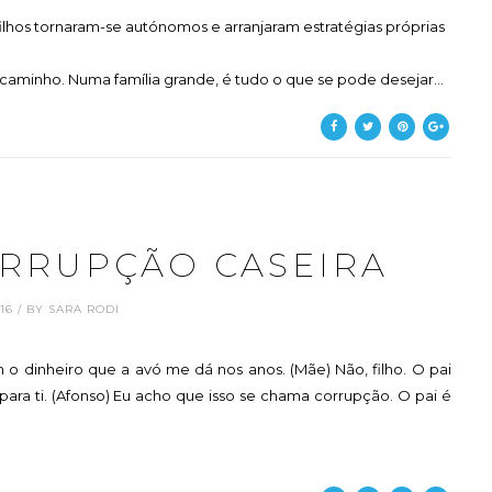
lhos tornaram-se autónomos e arranjaram estratégias próprias
caminho. Numa família grande, é tudo o que se pode desejar...
ORRUPÇÃO CASEIRA
3.16 / BY SARA RODI
 o dinheiro que a avó me dá nos anos. (Mãe) Não, filho. O pai
para ti. (Afonso) Eu acho que isso se chama corrupção. O pai é