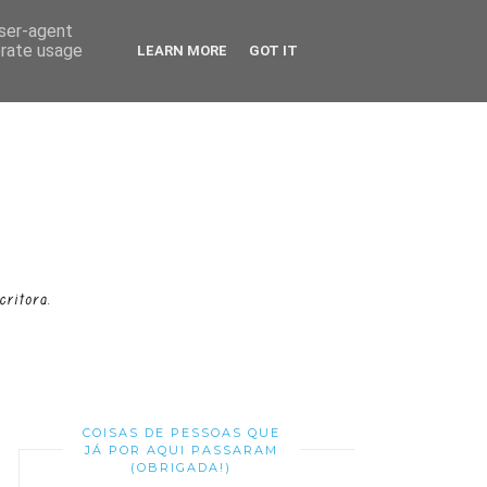
user-agent
erate usage
LEARN MORE
GOT IT
COISAS DE PESSOAS QUE
JÁ POR AQUI PASSARAM
(OBRIGADA!)