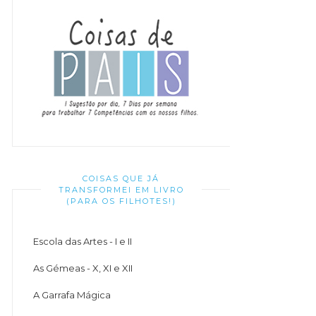
COISAS QUE JÁ
TRANSFORMEI EM LIVRO
(PARA OS FILHOTES!)
Escola das Artes - I e II
As Gémeas - X, XI e XII
A Garrafa Mágica