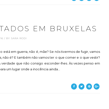
NTADOS EM BRUXELAS
.16 / BY SARA RODI
o está em guerra, não é, mãe? Se nós tivermos de fugir, vamos
 não é? E também não vamos ter o que comer e o que vestir?
 verdade que não consigo esconder-lhes. Às vezes penso em
 para um lugar onde a inocência ainda...