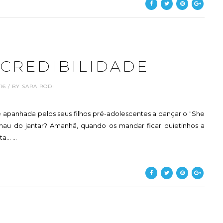
 CREDIBILIDADE
3.16 / BY SARA RODI
 apanhada pelos seus filhos pré-adolescentes a dançar o "She
au do jantar? Amanhã, quando os mandar ficar quietinhos a
.. ...