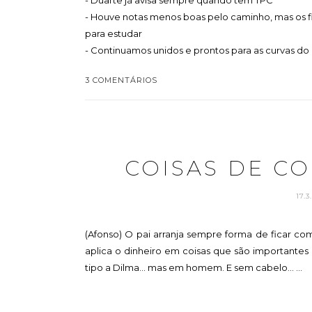
- Duarte já avisa sempre quando tem TPC
- Houve notas menos boas pelo caminho, mas os fi
para estudar
- Continuamos unidos e prontos para as curvas do 
3 COMENTÁRIOS
COISAS DE C
17.
(Afonso) O pai arranja sempre forma de ficar com
aplica o dinheiro em coisas que são importantes 
tipo a Dilma... mas em homem. E sem cabelo... ...