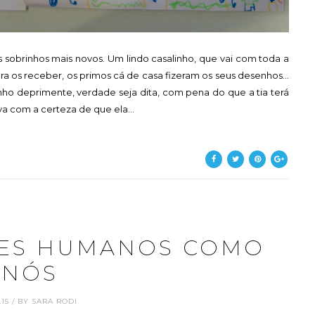
 sobrinhos mais novos. Um lindo casalinho, que vai com toda a
 para os receber, os primos cá de casa fizeram os seus desenhos...
o deprimente, verdade seja dita, com pena do que a tia terá
ava com a certeza de que ela...
RES HUMANOS COMO
NÓS
.15 / BY SARA RODI