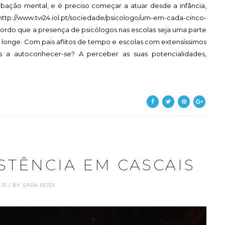
ção mental, e é preciso começar a atuar desde a infância,
ttp://www.tvi24.iol.pt/sociedade/psicologo/um-em-cada-cinco-
do que a presença de psicólogos nas escolas seja uma parte
s longe. Com pais aflitos de tempo e escolas com extensíssimos
as a autoconhecer-se? A perceber as suas potencialidades,
STÊNCIA EM CASCAIS
.15 / BY SARA RODI