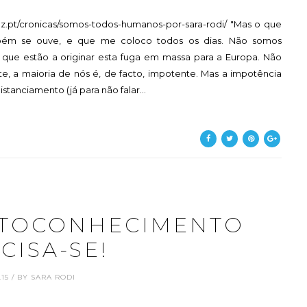
z.pt/cronicas/somos-todos-humanos-por-sara-rodi/ "Mas o que
bém se ouve, e que me coloco todos os dias. Não somos
s que estão a originar esta fuga em massa para a Europa. Não
e, a maioria de nós é, de facto, impotente. Mas a impotência
tanciamento (já para não falar...
UTOCONHECIMENTO
CISA-SE!
.15 / BY SARA RODI