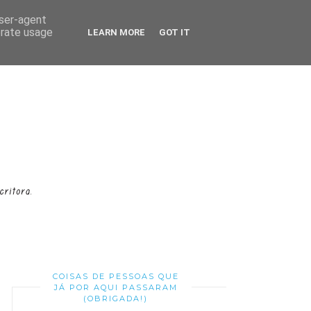
user-agent
erate usage
LEARN MORE
GOT IT
COISAS DE PESSOAS QUE
JÁ POR AQUI PASSARAM
(OBRIGADA!)