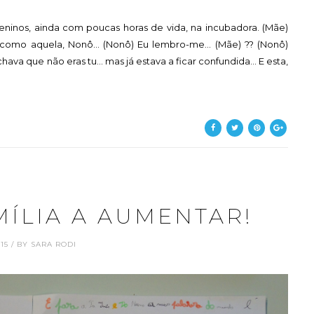
ninos, ainda com poucas horas de vida, na incubadora. (Mãe)
mo aquela, Nonô... (Nonô) Eu lembro-me... (Mãe) ?? (Nonô)
va que não eras tu... mas já estava a ficar confundida... E esta,
MÍLIA A AUMENTAR!
8.15 / BY SARA RODI