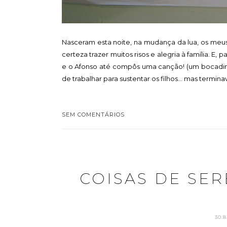
Nasceram esta noite, na mudança da lua, os meus
certeza trazer muitos risos e alegria à família. E,
e o Afonso até compôs uma canção! (um bocadinh
de trabalhar para sustentar os filhos... mas termin
SEM COMENTÁRIOS
COISAS DE SE
30.8