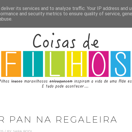
deliver its services and to analyze traffic. Your IP address and 
formance and security metrics to ensure quality of service, gen
abuse.
R PAN NA REGALEIRA
8.15 / BY SARA RODI