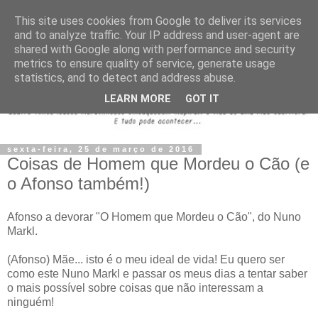
This site uses cookies from Google to deliver its services
and to analyze traffic. Your IP address and user-agent are
shared with Google along with performance and security
metrics to ensure quality of service, generate usage
statistics, and to detect and address abuse.
LEARN MORE
GOT IT
sexta-feira, 25 de março de 2016
Coisas de Homem que Mordeu o Cão (e
o Afonso também!)
Afonso a devorar "O Homem que Mordeu o Cão", do Nuno
Markl.
(Afonso) Mãe... isto é o meu ideal de vida! Eu quero ser
como este Nuno Markl e passar os meus dias a tentar saber
o mais possível sobre coisas que não interessam a
ninguém!