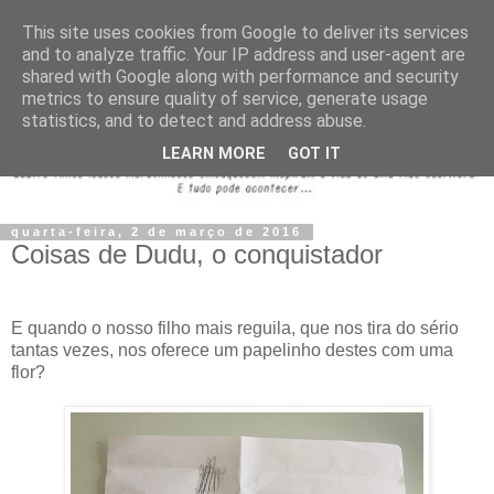
This site uses cookies from Google to deliver its services
and to analyze traffic. Your IP address and user-agent are
shared with Google along with performance and security
metrics to ensure quality of service, generate usage
statistics, and to detect and address abuse.
LEARN MORE
GOT IT
quarta-feira, 2 de março de 2016
Coisas de Dudu, o conquistador
E quando o nosso filho mais reguila, que nos tira do sério
tantas vezes, nos oferece um papelinho destes com uma
flor?