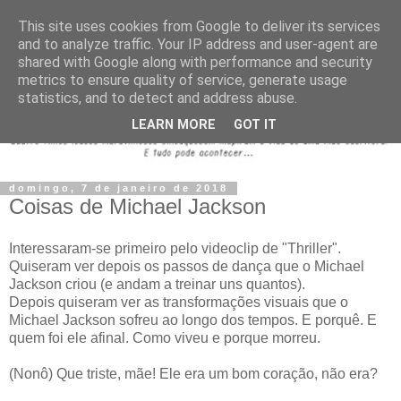
This site uses cookies from Google to deliver its services
and to analyze traffic. Your IP address and user-agent are
shared with Google along with performance and security
metrics to ensure quality of service, generate usage
statistics, and to detect and address abuse.
LEARN MORE
GOT IT
domingo, 7 de janeiro de 2018
Coisas de Michael Jackson
Interessaram-se primeiro pelo videoclip de "Thriller".
Quiseram ver depois os passos de dança que o Michael
Jackson criou (e andam a treinar uns quantos).
Depois quiseram ver as transformações visuais que o
Michael Jackson sofreu ao longo dos tempos. E porquê. E
quem foi ele afinal. Como viveu e porque morreu.
(Nonô) Que triste, mãe! Ele era um bom coração, não era?