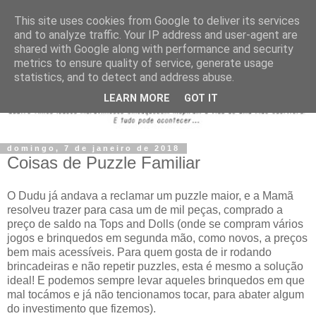
This site uses cookies from Google to deliver its services
and to analyze traffic. Your IP address and user-agent are
shared with Google along with performance and security
metrics to ensure quality of service, generate usage
statistics, and to detect and address abuse.
LEARN MORE
GOT IT
domingo, 7 de janeiro de 2018
Coisas de Puzzle Familiar
O Dudu já andava a reclamar um puzzle maior, e a Mamã
resolveu trazer para casa um de mil peças, comprado a
preço de saldo na Tops and Dolls (onde se compram vários
jogos e brinquedos em segunda mão, como novos, a preços
bem mais acessíveis. Para quem gosta de ir rodando
brincadeiras e não repetir puzzles, esta é mesmo a solução
ideal! E podemos sempre levar aqueles brinquedos em que
mal tocámos e já não tencionamos tocar, para abater algum
do investimento que fizemos).