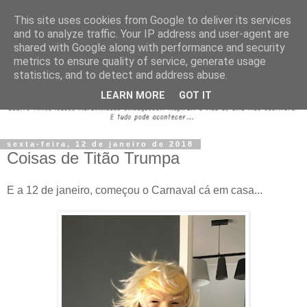
This site uses cookies from Google to deliver its services
and to analyze traffic. Your IP address and user-agent are
shared with Google along with performance and security
metrics to ensure quality of service, generate usage
statistics, and to detect and address abuse.
LEARN MORE
GOT IT
sexta-feira, 12 de janeiro de 2018
Coisas de Titão Trumpa
E a 12 de janeiro, começou o Carnaval cá em casa...