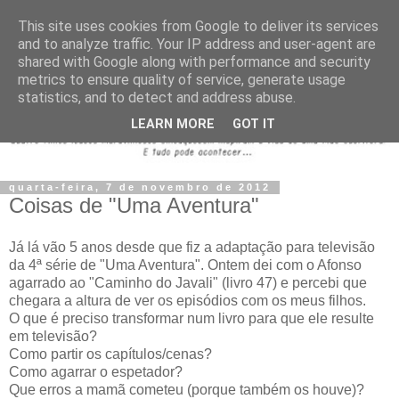
This site uses cookies from Google to deliver its services
and to analyze traffic. Your IP address and user-agent are
shared with Google along with performance and security
metrics to ensure quality of service, generate usage
statistics, and to detect and address abuse.
LEARN MORE
GOT IT
quarta-feira, 7 de novembro de 2012
Coisas de "Uma Aventura"
Já lá vão 5 anos desde que fiz a adaptação para televisão
da 4ª série de "Uma Aventura". Ontem dei com o Afonso
agarrado ao "Caminho do Javali" (livro 47) e percebi que
chegara a altura de ver os episódios com os meus filhos.
O que é preciso transformar num livro para que ele resulte
em televisão?
Como partir os capítulos/cenas?
Como agarrar o espetador?
Que erros a mamã cometeu (porque também os houve)?