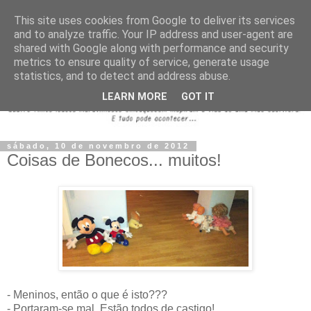
This site uses cookies from Google to deliver its services
and to analyze traffic. Your IP address and user-agent are
shared with Google along with performance and security
metrics to ensure quality of service, generate usage
statistics, and to detect and address abuse.
LEARN MORE
GOT IT
sábado, 10 de novembro de 2012
Coisas de Bonecos... muitos!
- Meninos, então o que é isto???
- Portaram-se mal. Estão todos de castigo!