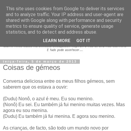
This site uses cookies from Google to deliver its services
and to analyze traffic. Your IP address and user-agent are
shared with Google along with performance and security
metrics to ensure quality of service, generate usage
statistics, and to detect and address abuse.
LEARN MORE
GOT IT
terça-feira, 5 de março de 2013
Coisas de gémeos
Conversa deliciosa entre os meus filhos gémeos, sem
saberem que os estava a ouvir:
(Dudu) Nonô, o azul é meu. Eu sou menino.
(Nonô) Eu sei. Eu também já fui menino muitas vezes. Mas
agora eu sou menina.
(Dudu) Eu também já fui menina. E agora sou menino.
As crianças, de facto, são todo um mundo novo por