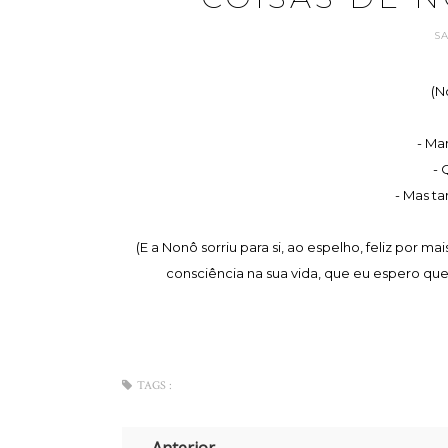
S
(N
- Ma
- 
- Mas t
(E a Nonô sorriu para si, ao espelho, feliz por
consciência na sua vida, que eu espero qu
TAGS :