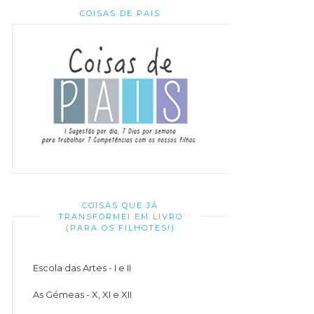
COISAS DE PAIS
COISAS QUE JÁ
TRANSFORMEI EM LIVRO
(PARA OS FILHOTES!)
Escola das Artes - I e II
As Gémeas - X, XI e XII