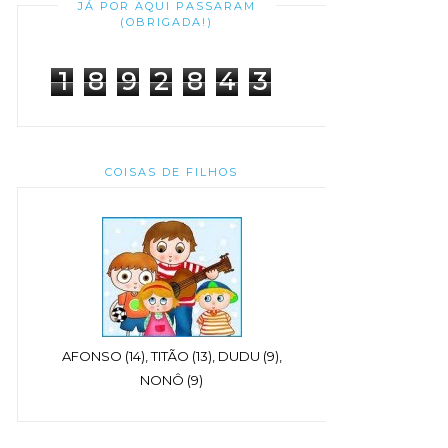
JÁ POR AQUI PASSARAM
(OBRIGADA!)
1
8
9
2
8
4
3
COISAS DE FILHOS
AFONSO (14), TITÃO (13), DUDU (9),
NONÔ (9)