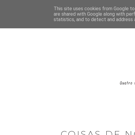
This site uses cookies from Google to 
are shared with Google along with per
statistics, and to detect and address 
COISAS DE N