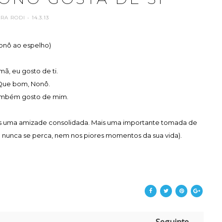
ARA RODI
- 14.3.13
onô ao espelho)
mã, eu gosto de ti.
Que bom, Nonô.
ambém gosto de mim.
 mais uma amizade consolidada. Mais uma importante tomada de
e nunca se perca, nem nos piores momentos da sua vida).