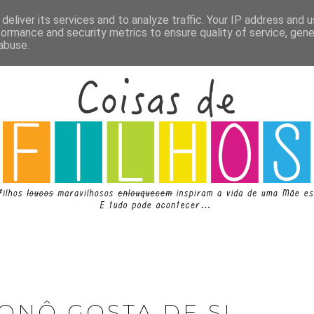
deliver its services and to analyze traffic. Your IP address and 
formance and security metrics to ensure quality of service, gen
abuse.
ONÔ GOSTA DE SI