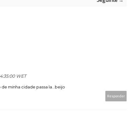
Seguinte →
 14:35:00 WET
e minha cidade passa la...beijo
Responder