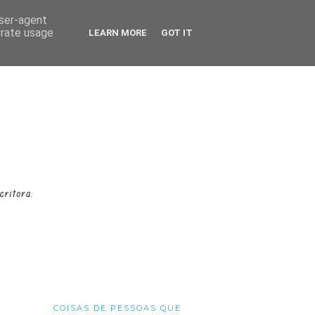
user-agent
erate usage
LEARN MORE
GOT IT
COISAS DE PESSOAS QUE