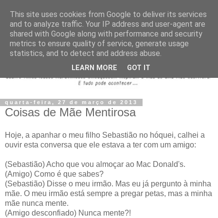
This site uses cookies from Google to deliver its services
and to analyze traffic. Your IP address and user-agent are
shared with Google along with performance and security
metrics to ensure quality of service, generate usage
statistics, and to detect and address abuse.
LEARN MORE
GOT IT
quarta-feira, 27 de março de 2013
Coisas de Mãe Mentirosa
Hoje, a apanhar o meu filho Sebastião no hóquei, calhei a
ouvir esta conversa que ele estava a ter com um amigo:
(Sebastião) Acho que vou almoçar ao Mac Donald's.
(Amigo) Como é que sabes?
(Sebastião) Disse o meu irmão. Mas eu já pergunto à minha
mãe. O meu irmão está sempre a pregar petas, mas a minha
mãe nunca mente.
(Amigo desconfiado) Nunca mente?!