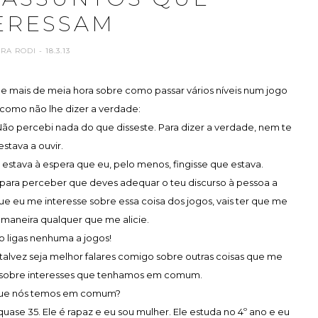
ERESSAM
ARA RODI
- 18.3.13
e mais de meia hora sobre como passar vários níveis num jogo
 como não lhe dizer a verdade:
. Não percebi nada do que disseste. Para dizer a verdade, nem te
estava a ouvir.
stava à espera que eu, pelo menos, fingisse que estava.
e para perceber que deves adequar o teu discurso à pessoa a
que eu me interesse sobre essa coisa dos jogos, vais ter que me
 maneira qualquer que me alicie.
ão ligas nenhuma a jogos!
 talvez seja melhor falares comigo sobre outras coisas que me
, sobre interesses que tenhamos em comum.
 que nós temos em comum?
uase 35. Ele é rapaz e eu sou mulher. Ele estuda no 4º ano e eu