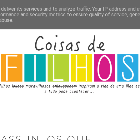
deliver its services and to analyze traffic. Your IP address and 
formance and security metrics to ensure quality of service, gen
abuse.
 ASSUNTOS QUE