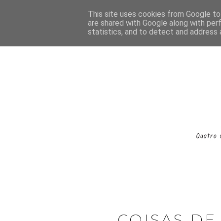
This site uses cookies from Google to 
are shared with Google along with per
statistics, and to detect and address 
COISAS DE