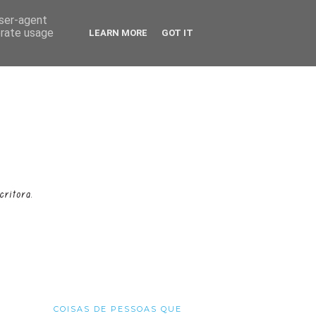
user-agent
erate usage
LEARN MORE
GOT IT
COISAS DE PESSOAS QUE