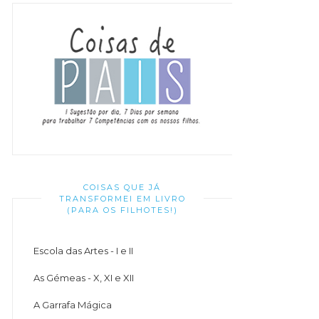
COISAS QUE JÁ
TRANSFORMEI EM LIVRO
(PARA OS FILHOTES!)
Escola das Artes - I e II
As Gémeas - X, XI e XII
A Garrafa Mágica