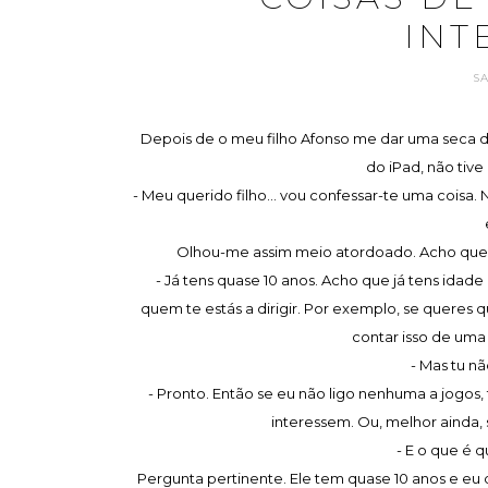
INT
S
Depois de o meu filho Afonso me dar uma seca d
do iPad, não tive
- Meu querido filho... vou confessar-te uma coisa
Olhou-me assim meio atordoado. Acho que e
- Já tens quase 10 anos. Acho que já tens idad
quem te estás a dirigir. Por exemplo, se queres 
contar isso de uma
- Mas tu n
- Pronto. Então se eu não ligo nenhuma a jogos,
interessem. Ou, melhor ainda
- E o que é
Pergunta pertinente. Ele tem quase 10 anos e eu q