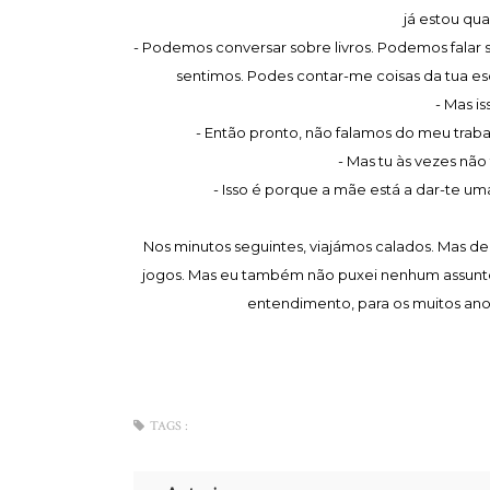
já estou qu
- Podemos conversar sobre livros. Podemos falar 
sentimos. Podes contar-me coisas da tua e
- Mas is
- Então pronto, não falamos do meu trabal
- Mas tu às vezes não
- Isso é porque a mãe está a dar-te u
Nos minutos seguintes, viajámos calados. Mas d
jogos. Mas eu também não puxei nenhum assunto
entendimento, para os muitos ano
TAGS :