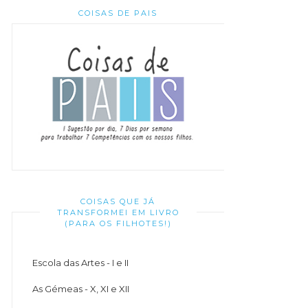
COISAS DE PAIS
COISAS QUE JÁ
TRANSFORMEI EM LIVRO
(PARA OS FILHOTES!)
Escola das Artes - I e II
As Gémeas - X, XI e XII