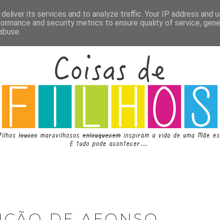
deliver its services and to analyze traffic. Your IP address and 
formance and security metrics to ensure quality of service, gen
abuse.
LIÇÃO DE AFONSO