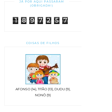
JÁ POR AQUI PASSARAM
(OBRIGADA!)
1
8
9
7
2
5
7
COISAS DE FILHOS
AFONSO (14), TITÃO (13), DUDU (9),
NONÔ (9)