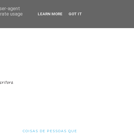
user-agent
erate usage
LEARN MORE
GOT IT
COISAS DE PESSOAS QUE