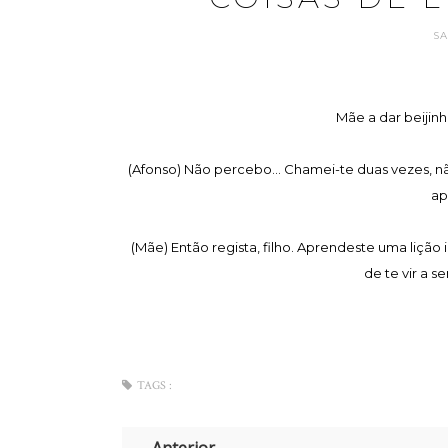
S
Mãe a dar beijinh
(Afonso) Não percebo... Chamei-te duas vezes, nã
ap
(Mãe) Então regista, filho. Aprendeste uma liçã
de te vir a se
TAGS :