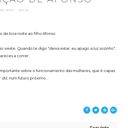
ARA RODI
- 19.4.16
o de boa noite ao filho Afonso.
o vieste. Quando te digo "deixa estar, eu apago a luz sozinho",
areces a correr.
o importante sobre o funcionamento das mulheres, que é capaz
r útil, num futuro próximo...