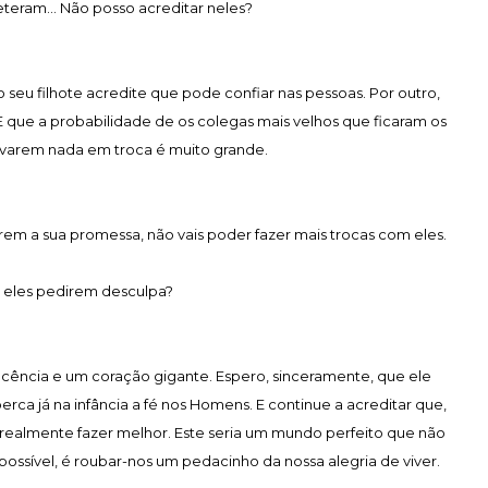
teram... Não posso acreditar neles?
o seu filhote acredite que pode confiar nas pessoas. Por outro,
 que a probabilidade de os colegas mais velhos que ficaram os
evarem nada em troca é muito grande.
irem a sua promessa, não vais poder fazer mais trocas com eles.
e eles pedirem desculpa?
ncia e um coração gigante. Espero, sinceramente, que ele
erca já na infância a fé nos Homens. E continue a acreditar que,
realmente fazer melhor. Este seria um mundo perfeito que não
 possível, é roubar-nos um pedacinho da nossa alegria de viver.