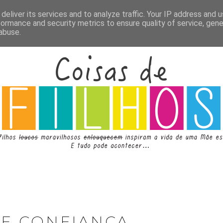
deliver its services and to analyze traffic. Your IP address and 
formance and security metrics to ensure quality of service, gen
abuse.
DE CONFIANÇA