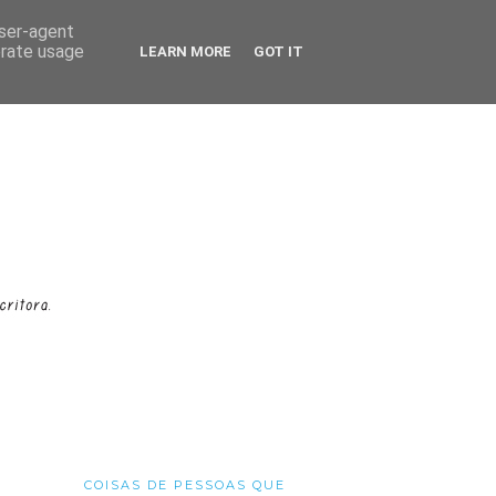
user-agent
erate usage
LEARN MORE
GOT IT
COISAS DE PESSOAS QUE