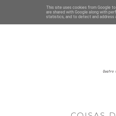
This site uses cookies from Google to 
are shared with Google along with per
statistics, and to detect and address 
COISAS 