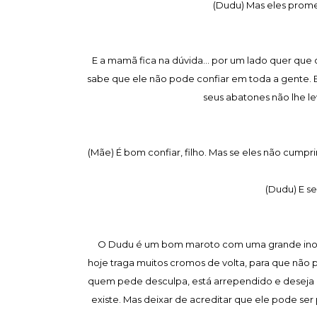
(Dudu) Mas eles prome
E a mamã fica na dúvida... por um lado quer que 
sabe que ele não pode confiar em toda a gente. E
seus abatones não lhe l
(Mãe) É bom confiar, filho. Mas se eles não cumpr
(Dudu) E s
O Dudu é um bom maroto com uma grande inocê
hoje traga muitos cromos de volta, para que não p
quem pede desculpa, está arrependido e deseja 
existe. Mas deixar de acreditar que ele pode ser