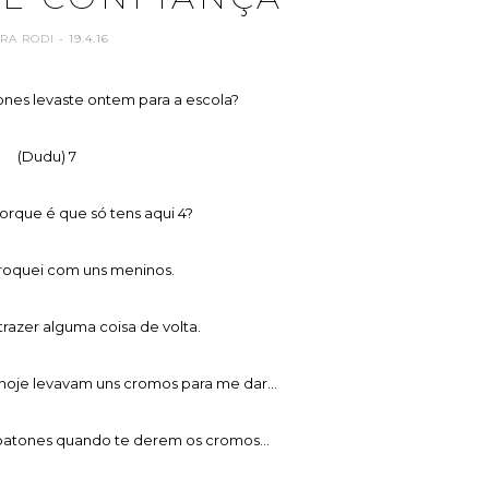
ARA RODI
- 19.4.16
nes levaste ontem para a escola?
(Dudu) 7
orque é que só tens aqui 4?
troquei com uns meninos.
trazer alguma coisa de volta.
hoje levavam uns cromos para me dar...
abatones quando te derem os cromos...