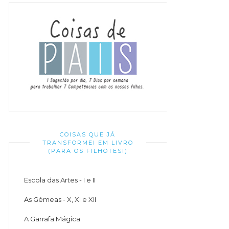
COISAS QUE JÁ
TRANSFORMEI EM LIVRO
(PARA OS FILHOTES!)
Escola das Artes - I e II
As Gémeas - X, XI e XII
A Garrafa Mágica