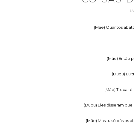
S
(Mãe) Quantos abato
(Mãe) Então p
(Dudu) Eu 
(Mãe) Trocar é 
(Dudu) Eles disseram que 
(Mãe) Mas tu só dás os 