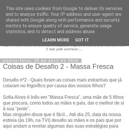
This site uses cookies from Google to deliver its services
and to analyze traffic. Your IP address and user-agent are
shared with Google along with performance and security
metrics to ensure quality of service, generate usage
statistics, and to detect and address abuse.
LEARN MORE
GOT IT
quarta-feira, 20 de abril de 2016
Coisas de Desafio 2 - Massa Fresca
Desafio nº2 - Quais foram as coisas mais estranhas que já
colaram no frigorífico por causa dos vossos filhos?
Sofia Alves é Inês em "Massa Fresca", uma mãe de 5 filhos
que procura, como todos as mães e pais, dar o melhor de si
à sua "prole".
Mas ninguém disse que é fácil... Até dia 25, data da nossa
estreia (às 19h, na TVI) desafio as mães e os pais que por
aqui andam a revelar algumas das suas estratégias para