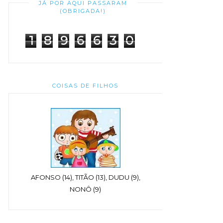
JÁ POR AQUI PASSARAM
(OBRIGADA!)
1
8
9
6
6
3
0
COISAS DE FILHOS
AFONSO (14), TITÃO (13), DUDU (9),
NONÔ (9)