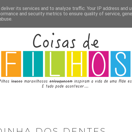
deliver its services and to analyze traffic. Your IP address and 
formance and security metrics to ensure quality of service, gen
abuse.
DINHA DOS DENTES