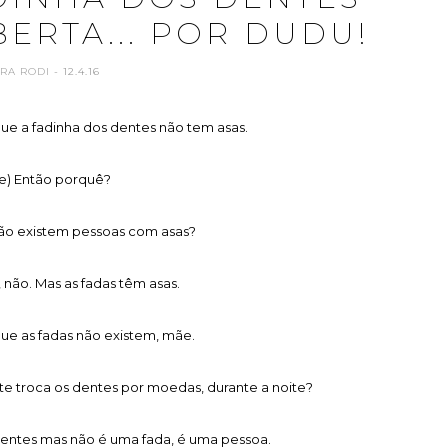
ERTA... POR DUDU!
ARA RODI
- 12.4.16
ue a fadinha dos dentes não tem asas.
e) Então porquê?
ão existem pessoas com asas?
 não. Mas as fadas têm asas.
ue as fadas não existem, mãe.
te troca os dentes por moedas, durante a noite?
entes mas não é uma fada, é uma pessoa.