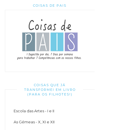
COISAS DE PAIS
COISAS QUE JÁ
TRANSFORMEI EM LIVRO
(PARA OS FILHOTES!)
Escola das Artes - I e II
As Gémeas - X, XI e XII