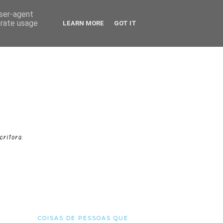
user-agent
erate usage
LEARN MORE
GOT IT
COISAS DE PESSOAS QUE