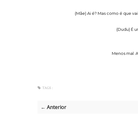
(Mãe) Ai é? Mas como é que vai
(Dudu) É u
Menos mal. A
TAGS :
← Anterior