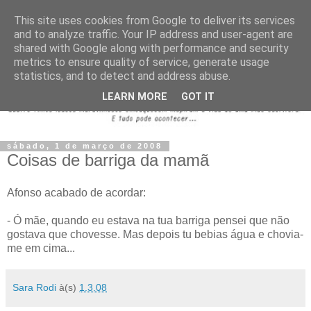
This site uses cookies from Google to deliver its services
and to analyze traffic. Your IP address and user-agent are
shared with Google along with performance and security
metrics to ensure quality of service, generate usage
statistics, and to detect and address abuse.
LEARN MORE
GOT IT
sábado, 1 de março de 2008
Coisas de barriga da mamã
Afonso acabado de acordar:
- Ó mãe, quando eu estava na tua barriga pensei que não
gostava que chovesse. Mas depois tu bebias água e chovia-
me em cima...
Sara Rodi
à(s)
1.3.08