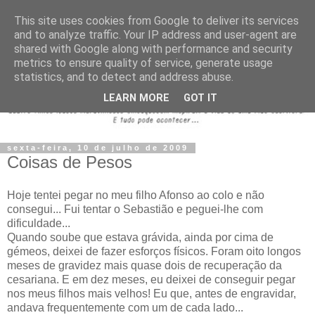
This site uses cookies from Google to deliver its services
and to analyze traffic. Your IP address and user-agent are
shared with Google along with performance and security
metrics to ensure quality of service, generate usage
statistics, and to detect and address abuse.
LEARN MORE
GOT IT
sexta-feira, 10 de julho de 2009
Coisas de Pesos
Hoje tentei pegar no meu filho Afonso ao colo e não
consegui... Fui tentar o Sebastião e peguei-lhe com
dificuldade...
Quando soube que estava grávida, ainda por cima de
gémeos, deixei de fazer esforços físicos. Foram oito longos
meses de gravidez mais quase dois de recuperação da
cesariana. E em dez meses, eu deixei de conseguir pegar
nos meus filhos mais velhos! Eu que, antes de engravidar,
andava frequentemente com um de cada lado...