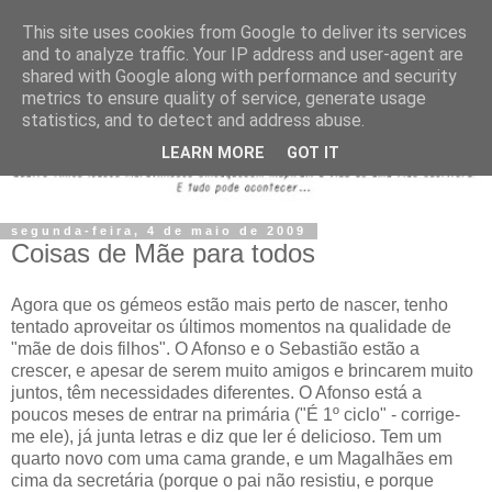
This site uses cookies from Google to deliver its services
and to analyze traffic. Your IP address and user-agent are
shared with Google along with performance and security
metrics to ensure quality of service, generate usage
statistics, and to detect and address abuse.
LEARN MORE
GOT IT
segunda-feira, 4 de maio de 2009
Coisas de Mãe para todos
Agora que os gémeos estão mais perto de nascer, tenho
tentado aproveitar os últimos momentos na qualidade de
"mãe de dois filhos". O Afonso e o Sebastião estão a
crescer, e apesar de serem muito amigos e brincarem muito
juntos, têm necessidades diferentes. O Afonso está a
poucos meses de entrar na primária ("É 1º ciclo" - corrige-
me ele), já junta letras e diz que ler é delicioso. Tem um
quarto novo com uma cama grande, e um Magalhães em
cima da secretária (porque o pai não resistiu, e porque