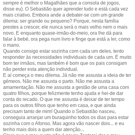
sempre é melhor o Magalhães que a consola de jogos,
disse eu). O Sebastião quer aprender tudo e está cada vez
mais criativo. Embora ande a debater-se com um grande
dilema: ser grande ou pequeno? Porque, nesta família
prestes a crescer, ele nunca será o mais velho nem o mais
novo. E enquanto quase-irmão-do-meio, ora lhe dá para
falar à bebé, ora pega num livro e finge que está a ler, como
o mano.
Quando consigo estar sozinha com cada um deles, tento
responder às necessidades individuais de cada um. É muito
bom ter irmãos, mas também é bom que os pais consigam
não perder esta atenção individual.
E aí começa o meu dilema. Já não me assusta a ideia de ter
gémeos. Não me assusta o parto. Não me assusta a
amamentação. Não me assusta a gestão de uma casa com
quatro filhos, porque felizmente tenho ajuda e hei-de dar
conta do recado. O que me assusta é deixar de ter tempo
para os outros filhos que tenho em casa, e que ainda
precisam tanto de mim! Quando o Sebastião nasceu,
conseguia arranjar um buraquinho todos os dias para estar
sozinha com o Afonso. Mas agora vão nascer dois... e eu
tenho mais dois a quem dar atenção...