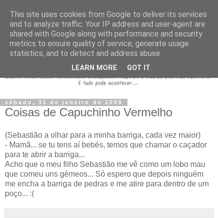
This site uses cookies from Google to deliver its services
and to analyze traffic. Your IP address and user-agent are
shared with Google along with performance and security
metrics to ensure quality of service, generate usage
statistics, and to detect and address abuse.
LEARN MORE
GOT IT
sábado, 31 de janeiro de 2009
Coisas de Capuchinho Vermelho
(Sebastião a olhar para a minha barriga, cada vez maior)
- Mamã... se tu tens aí bebés, temos que chamar o caçador
para te abrir a barriga...
Acho que o meu filho Sebastião me vê como um lobo mau
que comeu uns gémeos... Só espero que depois ninguém
me encha a barriga de pedras e me atire para dentro de um
poço... :(