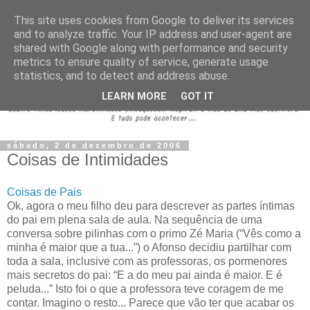
This site uses cookies from Google to deliver its services
and to analyze traffic. Your IP address and user-agent are
shared with Google along with performance and security
metrics to ensure quality of service, generate usage
statistics, and to detect and address abuse.
LEARN MORE
GOT IT
sábado, 2 de dezembro de 2006
Coisas de Intimidades
Coisas de Pais
Ok, agora o meu filho deu para descrever as partes íntimas
do pai em plena sala de aula. Na sequência de uma
conversa sobre pilinhas com o primo Zé Maria (“Vês como a
minha é maior que a tua...”) o Afonso decidiu partilhar com
toda a sala, inclusive com as professoras, os pormenores
mais secretos do pai: “E a do meu pai ainda é maior. E é
peluda...” Isto foi o que a professora teve coragem de me
contar. Imagino o resto... Parece que vão ter que acabar os