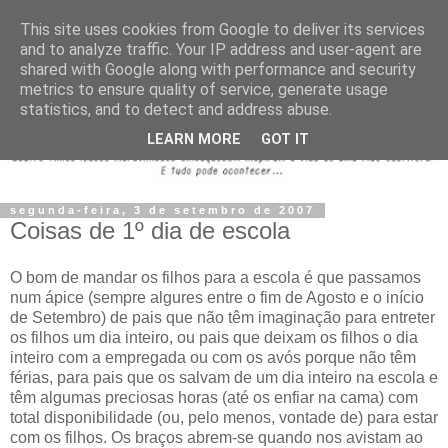
This site uses cookies from Google to deliver its services
and to analyze traffic. Your IP address and user-agent are
shared with Google along with performance and security
metrics to ensure quality of service, generate usage
statistics, and to detect and address abuse.
LEARN MORE
GOT IT
segunda-feira, 3 de setembro de 2007
Coisas de 1º dia de escola
O bom de mandar os filhos para a escola é que passamos
num ápice (sempre algures entre o fim de Agosto e o início
de Setembro) de pais que não têm imaginação para entreter
os filhos um dia inteiro, ou pais que deixam os filhos o dia
inteiro com a empregada ou com os avós porque não têm
férias, para pais que os salvam de um dia inteiro na escola e
têm algumas preciosas horas (até os enfiar na cama) com
total disponibilidade (ou, pelo menos, vontade de) para estar
com os filhos. Os braços abrem-se quando nos avistam ao