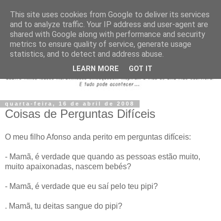
This site uses cookies from Google to deliver its services
and to analyze traffic. Your IP address and user-agent are
shared with Google along with performance and security
metrics to ensure quality of service, generate usage
statistics, and to detect and address abuse.
LEARN MORE
GOT IT
quarta-feira, 16 de abril de 2008
Coisas de Perguntas Difíceis
O meu filho Afonso anda perito em perguntas difíceis:
- Mamã, é verdade que quando as pessoas estão muito,
muito apaixonadas, nascem bebés?
- Mamã, é verdade que eu saí pelo teu pipi?
. Mamã, tu deitas sangue do pipi?