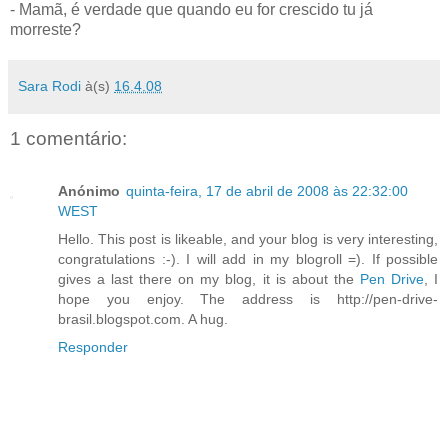
- Mamã, é verdade que quando eu for crescido tu já
morreste?
Sara Rodi
à(s)
16.4.08
1 comentário:
Anónimo
quinta-feira, 17 de abril de 2008 às 22:32:00
WEST
Hello. This post is likeable, and your blog is very interesting,
congratulations :-). I will add in my blogroll =). If possible
gives a last there on my blog, it is about the
Pen Drive
, I
hope you enjoy. The address is http://pen-drive-
brasil.blogspot.com. A hug.
Responder