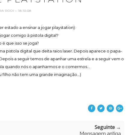
RA RODI
- 18.10.08
er estado a ensinar a jogar playstation):
jogar comigo à pistola digital?
 é que isso se joga?
a pistola digital que deita raios laser. Depois aparece o papa-
. Depois a seguir temos de apanhar uma estrela e a seguir vem o
 cala quando nós o apanharmos e o comermos...
filho não tem uma grande imaginação...)
Seguinte →
Mensagem antiga