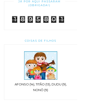
JÁ POR AQUI PASSARAM
(OBRIGADA!)
1
8
9
5
8
0
1
COISAS DE FILHOS
AFONSO (14), TITÃO (13), DUDU (9),
NONÔ (9)