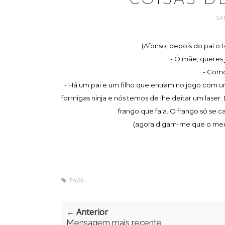
SA
(Afonso, depois do pai o t
- Ó mãe, queres 
- Como
- Há um pai e um filho que entram no jogo com um
formigas ninja e nós temos de lhe deitar um laser
frango que fala. O frango só se
(agora digam-me que o meu 
TAGS :
← Anterior
Mensagem mais recente