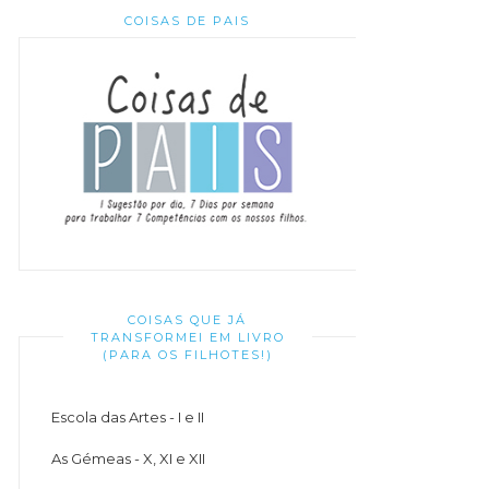
COISAS DE PAIS
COISAS QUE JÁ
TRANSFORMEI EM LIVRO
(PARA OS FILHOTES!)
Escola das Artes - I e II
As Gémeas - X, XI e XII