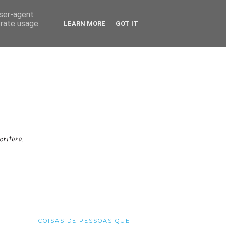
user-agent
erate usage
LEARN MORE
GOT IT
COISAS DE PESSOAS QUE