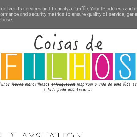
deliver its services and to analyze traffic. Your IP address and 
formance and security metrics to ensure quality of service, gen
abuse.
E PLAYSTATION