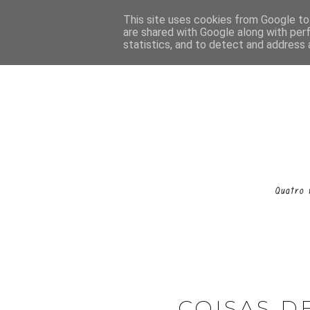
This site uses cookies from Google to 
are shared with Google along with per
statistics, and to detect and address 
COISAS D