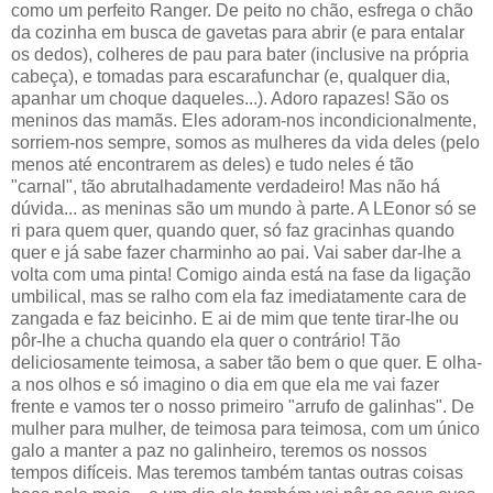
como um perfeito Ranger. De peito no chão, esfrega o chão
da cozinha em busca de gavetas para abrir (e para entalar
os dedos), colheres de pau para bater (inclusive na própria
cabeça), e tomadas para escarafunchar (e, qualquer dia,
apanhar um choque daqueles...). Adoro rapazes! São os
meninos das mamãs. Eles adoram-nos incondicionalmente,
sorriem-nos sempre, somos as mulheres da vida deles (pelo
menos até encontrarem as deles) e tudo neles é tão
"carnal", tão abrutalhadamente verdadeiro! Mas não há
dúvida... as meninas são um mundo à parte. A LEonor só se
ri para quem quer, quando quer, só faz gracinhas quando
quer e já sabe fazer charminho ao pai. Vai saber dar-lhe a
volta com uma pinta! Comigo ainda está na fase da ligação
umbilical, mas se ralho com ela faz imediatamente cara de
zangada e faz beicinho. E ai de mim que tente tirar-lhe ou
pôr-lhe a chucha quando ela quer o contrário! Tão
deliciosamente teimosa, a saber tão bem o que quer. E olha-
a nos olhos e só imagino o dia em que ela me vai fazer
frente e vamos ter o nosso primeiro "arrufo de galinhas". De
mulher para mulher, de teimosa para teimosa, com um único
galo a manter a paz no galinheiro, teremos os nossos
tempos difíceis. Mas teremos também tantas outras coisas