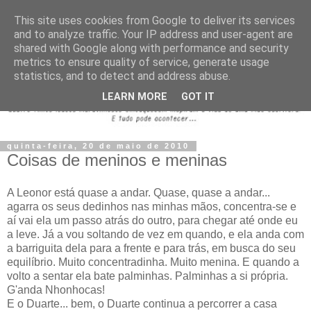
This site uses cookies from Google to deliver its services
and to analyze traffic. Your IP address and user-agent are
shared with Google along with performance and security
metrics to ensure quality of service, generate usage
statistics, and to detect and address abuse.
LEARN MORE
GOT IT
quinta-feira, 20 de maio de 2010
Coisas de meninos e meninas
A Leonor está quase a andar. Quase, quase a andar...
agarra os seus dedinhos nas minhas mãos, concentra-se e
aí vai ela um passo atrás do outro, para chegar até onde eu
a leve. Já a vou soltando de vez em quando, e ela anda com
a barriguita dela para a frente e para trás, em busca do seu
equilíbrio. Muito concentradinha. Muito menina. E quando a
volto a sentar ela bate palminhas. Palminhas a si própria.
G'anda Nhonhocas!
E o Duarte... bem, o Duarte continua a percorrer a casa