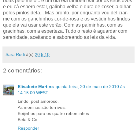
boas pelo meio... e um dia ela também vai pôr os seus ovos
e eu cá espero estar, galinha velha e dura de coser, a olhar
pelos pintos dela... Mas pronto, por enquanto vou deliciar-
me com os ganchinhos cor-de-rosa e os vestidinhos lindos
que ela vai usar este verão. Com as palminhas, com as
gracinhas, com a esperteza. Tudo o resto é aguardar com
serenidade, aceitando e saboreando as leis da vida.
Sara Rodi
à(s)
20.5.10
2 comentários:
Elisabete Martins
quinta-feira, 20 de maio de 2010 às
14:15:00 WEST
Lindo, post amoroso.
As meninas são terríveis.
Beijinhos para os quatro rebentinhos.
Beta & Co.
Responder