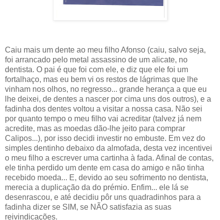
Caiu mais um dente ao meu filho Afonso (caiu, salvo seja,
foi arrancado pelo metal assassino de um alicate, no
dentista. O pai é que foi com ele, e diz que ele foi um
fortalhaço, mas eu bem vi os restos de lágrimas que lhe
vinham nos olhos, no regresso... grande herança a que eu
lhe deixei, de dentes a nascer por cima uns dos outros), e a
fadinha dos dentes voltou a visitar a nossa casa. Não sei
por quanto tempo o meu filho vai acreditar (talvez já nem
acredite, mas as moedas dão-lhe jeito para comprar
Calipos...), por isso decidi investir no embuste. Em vez do
simples dentinho debaixo da almofada, desta vez incentivei
o meu filho a escrever uma cartinha à fada. Afinal de contas,
ele tinha perdido um dente em casa do amigo e não tinha
recebido moeda... E, devido ao seu sofrimento no dentista,
merecia a duplicação da do prémio. Enfim... ele lá se
desenrascou, e até decidiu pôr uns quadradinhos para a
fadinha dizer se SIM, se NÃO satisfazia as suas
reivindicações.