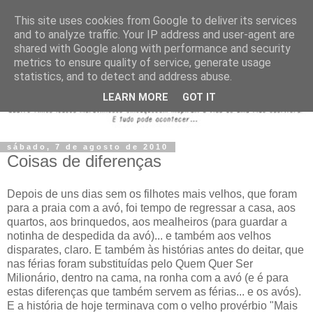
This site uses cookies from Google to deliver its services
and to analyze traffic. Your IP address and user-agent are
shared with Google along with performance and security
metrics to ensure quality of service, generate usage
statistics, and to detect and address abuse.
LEARN MORE
GOT IT
sábado, 7 de agosto de 2010
Coisas de diferenças
Depois de uns dias sem os filhotes mais velhos, que foram
para a praia com a avó, foi tempo de regressar a casa, aos
quartos, aos brinquedos, aos mealheiros (para guardar a
notinha de despedida da avó)... e também aos velhos
disparates, claro. E também às histórias antes do deitar, que
nas férias foram substituídas pelo Quem Quer Ser
Milionário, dentro na cama, na ronha com a avó (e é para
estas diferenças que também servem as férias... e os avós).
E a história de hoje terminava com o velho provérbio "Mais