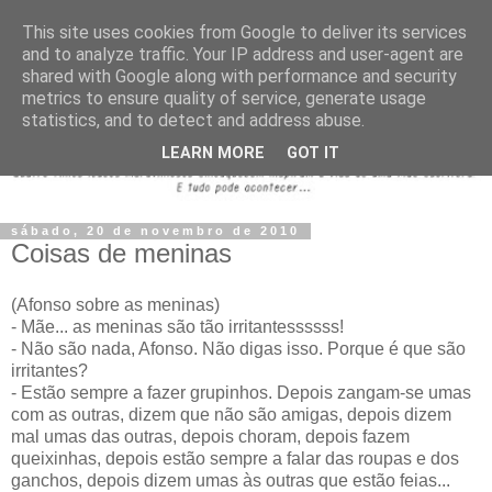
This site uses cookies from Google to deliver its services
and to analyze traffic. Your IP address and user-agent are
shared with Google along with performance and security
metrics to ensure quality of service, generate usage
statistics, and to detect and address abuse.
LEARN MORE
GOT IT
sábado, 20 de novembro de 2010
Coisas de meninas
(Afonso sobre as meninas)
- Mãe... as meninas são tão irritantessssss!
- Não são nada, Afonso. Não digas isso. Porque é que são
irritantes?
- Estão sempre a fazer grupinhos. Depois zangam-se umas
com as outras, dizem que não são amigas, depois dizem
mal umas das outras, depois choram, depois fazem
queixinhas, depois estão sempre a falar das roupas e dos
ganchos, depois dizem umas às outras que estão feias...