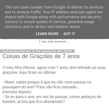
This site uses cookies from Google to deliver its services
and to analyze traffic. Your IP address and user-agent are
shared with Google along with performance and security
metrics to ensure quality of service, generate usage
statistics, and to detect and address abuse.
LEARN MORE
GOT IT
segunda-feira, 3 de janeiro de 2011
Coisas de Graçolas de 7 anos
O meu filho Afonso, agora com 7 anos, tem refinado as suas
graçolas. Aqui ficam as últimas:
- Mami, sabes porque é que eu não comi passas na
passagem do ano? Para não ficar passado...
(minutos depois)
- Se eu para o ano, em vez de passas, comer pedaços de
fiambre, achas que fico afiambrado?